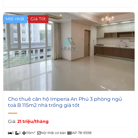
Mới nhất
Giá Tốt
7
Cho thuê căn hộ Imperia An Phú 3 phòng ngủ
toà B 115m2 nhà trống giá tốt
Giá:
21 triệu/tháng
3
2
115m²
Nội thất cơ bản
IAP 78-9598