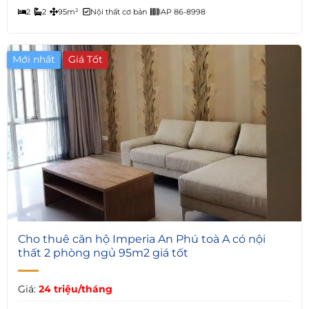
2
2
95m²
Nội thất cơ bản
IAP 86-8998
Mới nhất
Giá Tốt
6
Cho thuê căn hộ Imperia An Phú toà A có nội
thất 2 phòng ngủ 95m2 giá tốt
Giá:
24 triệu/tháng