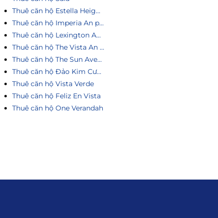
Thuê căn hộ Estella Heights
Thuê căn hộ Imperia An phú
Thuê căn hộ Lexington An Phú
Thuê căn hộ The Vista An Phú
Thuê căn hộ The Sun Avenue
Thuê căn hộ Đảo Kim Cương
Thuê căn hộ Vista Verde
Thuê căn hộ Feliz En Vista
Thuê căn hộ One Verandah
Liên hệ
0915.916.915
Hotline
:
Email
: giakhanhland.vn@gmail.com
Địa Chỉ
: 55 Trần Văn Khê, Phường Gia