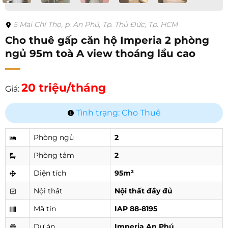
5 Mai Chí Thọ, p. An Phú, Tp. Thủ Đức, Tp. HCM
Cho thuê gấp căn hộ Imperia 2 phòng
ngủ 95m toà A view thoáng lầu cao
20 triệu/tháng
Giá:
Tình trạng: Cho Thuê
Phòng ngủ
2
Phòng tắm
2
Diện tích
95m²
Nội thất
Nội thất đầy đủ
Mã tin
IAP 88-8195
Dự án
Imperia An Phú