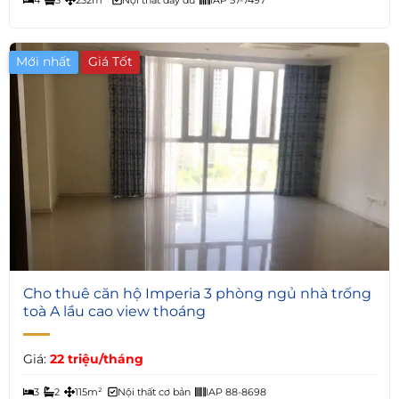
Mới nhất
Giá Tốt
7
Cho thuê căn hộ Imperia 3 phòng ngủ nhà trống
toà A lầu cao view thoáng
Giá:
22 triệu/tháng
3
2
115m²
Nội thất cơ bản
IAP 88-8698