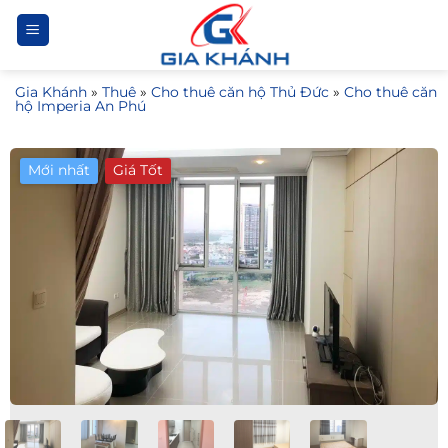
Bỏ
qua
nội
Gia Khánh
»
Thuê
»
Cho thuê căn hộ Thủ Đức
»
Cho thuê căn
dung
hộ Imperia An Phú
Mới nhất
Giá Tốt