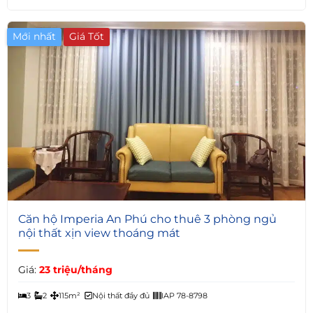
Mới nhất
Giá Tốt
6
Căn hộ Imperia An Phú cho thuê 3 phòng ngủ
nội thất xịn view thoáng mát
Giá:
23 triệu/tháng
3
2
115m²
Nội thất đầy đủ
IAP 78-8798