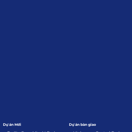
Định, Tp.HCM
Giới Thiệu
Đối tác:
GKG
Đăng Ký Nhận Thông Tin
Dự án Mới
Dự án bàn giao