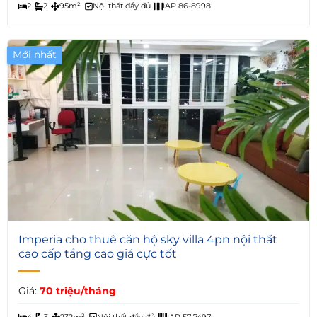
2
2
95m²
Nội thất đầy đủ
IAP 86-8998
Mới nhất
10
Imperia cho thuê căn hộ sky villa 4pn nội thất
cao cấp tầng cao giá cực tốt
Giá:
70 triệu/tháng
4
3
232m²
Nội thất đầy đủ
IAP 57-7497