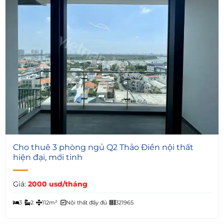
6
Cho thuê 3 phòng ngủ Q2 Thảo Điền nội thất
hiện đại, mới tinh
Giá:
2000 usd/tháng
3
2
112m²
Nội thất đầy đủ
321965