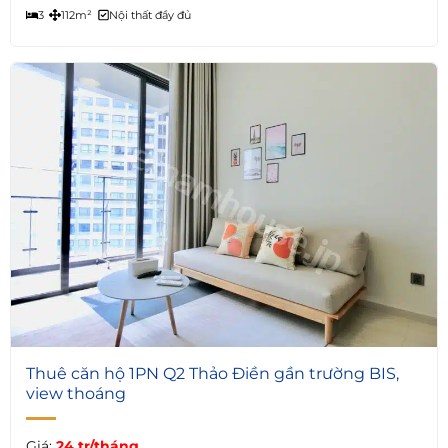
3
112m²
Nội thất đầy đủ
6
Thuê căn hộ 1PN Q2 Thảo Điền gần trường BIS,
view thoáng
Giá:
24 tr/tháng