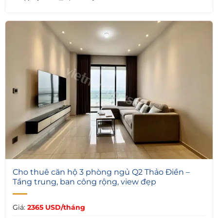
8
Cho thuê căn hộ 3 phòng ngủ Q2 Thảo Điền –
Tầng trung, ban công rộng, view đẹp
Giá:
2365 USD/tháng