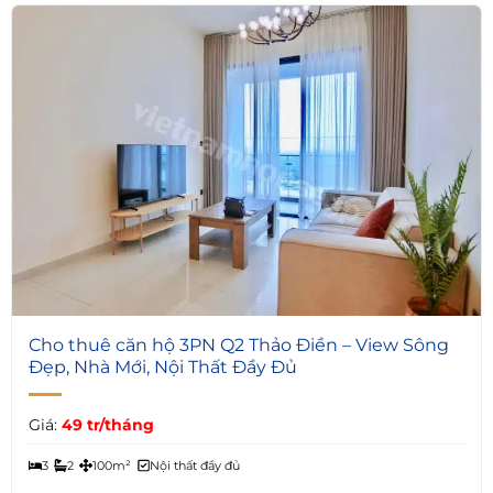
8
Cho thuê căn hộ 3PN Q2 Thảo Điền – View Sông
Đẹp, Nhà Mới, Nội Thất Đầy Đủ
Giá:
49 tr/tháng
3
2
100m²
Nội thất đầy đủ