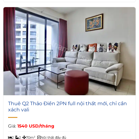
7
Thuê Q2 Thảo Điền 2PN full nội thất mới, chỉ cần
xách vali
Giá:
1540 USD/tháng
2
2
70m²
Nội thất đầy đủ