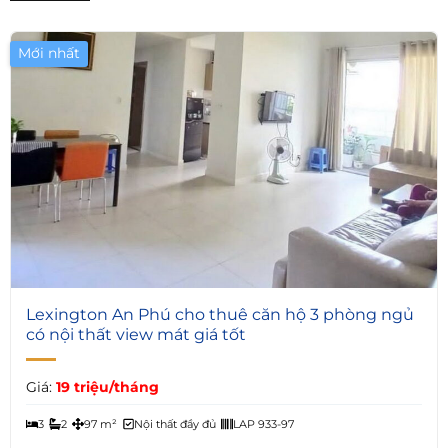
Mới nhất
Giá Tốt
5
Lexington An Phú cho thuê căn hộ 3 phòng ngủ
có nội thất view mát giá tốt
Giá:
19 triệu/tháng
3
2
97 m²
Nội thất đầy đủ
LAP 933-97