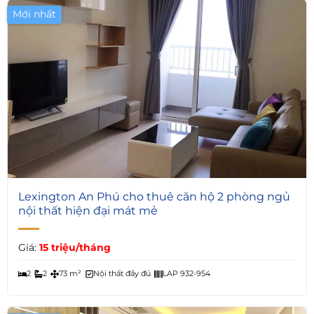
Mới nhất
Giá Tốt
5
Lexington An Phú cho thuê căn hộ 2 phòng ngủ
nội thất hiện đại mát mẻ
Giá:
15 triệu/tháng
2
2
73 m²
Nội thất đầy đủ
LAP 932-954