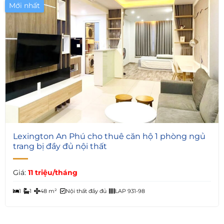
Mới nhất
Giá Tốt
2
Lexington An Phú cho thuê căn hộ 1 phòng ngủ
trang bị đầy đủ nội thất
Giá:
11 triệu/tháng
1
1
48 m²
Nội thất đầy đủ
LAP 931-98