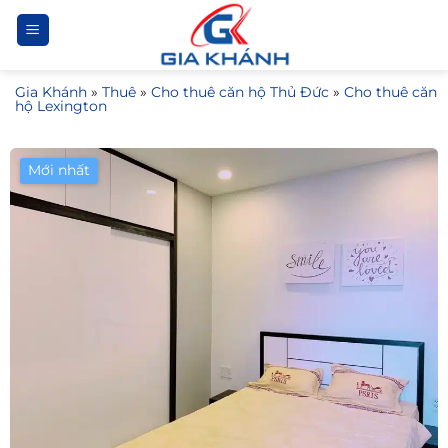
Bỏ
qua
nội
Gia Khánh
»
Thuê
»
Cho thuê căn hộ Thủ Đức
»
Cho thuê căn
dung
hộ Lexington
Mới nhất