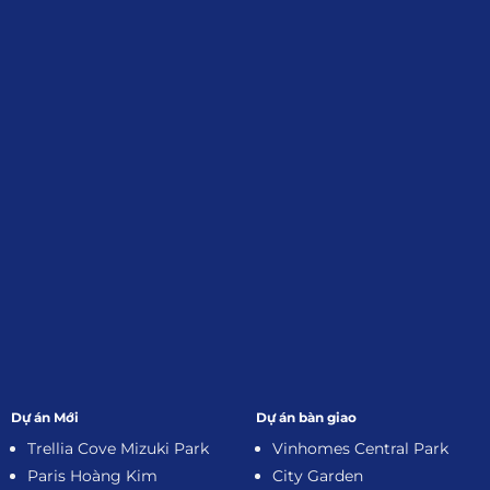
Giới Thiệu
Đối tác:
GKG
Đăng Ký Nhận Thông Tin
Dự án Mới
Dự án bàn giao
Trellia Cove Mizuki Park
Vinhomes Central Park
Paris Hoàng Kim
City Garden