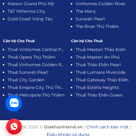
Maison Grand Phú Mỹ
Vinhomes Golden River
T&T Millennia City
The Marq
Gold Coast Vũng Tàu
Sunwah Pearl
The River Thủ Thiêm
Căn hộ Cho Thuê
Căn hộ Cho Thuê
Thuê Vinhomes Central Park
Thuê Masteri Thảo Điền
Thuê Opera Thủ Thiêm
Thuê Masteri An Phú
Thuê Vinhomes Golden River
Thuê Thảo Điền Pearl
Thuê Sunwah Pearl
Thuê Lumiere Riverside
Thuê City Garden
Thuê Gateway Thảo Điền
Thuê Empire City Thủ Thiêm
Thuê Estella Heights
Thuê Metropole Thủ Thiêm
Thuê Thảo Điền Green
Copyright 2026 ©
Giakhanhland.vn
|
Chính sách bảo mật
|
Điều khoản sử dụng