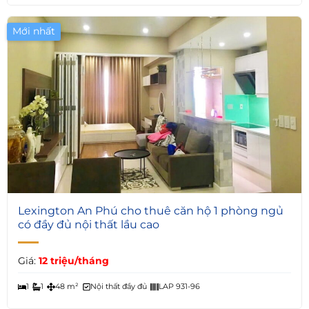
Mới nhất
5
Lexington An Phú cho thuê căn hộ 1 phòng ngủ
có đầy đủ nội thất lầu cao
Giá:
12 triệu/tháng
1
1
48 m²
Nội thất đầy đủ
LAP 931-96