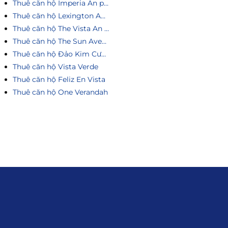
Thuê căn hộ Imperia An phú
Thuê căn hộ Lexington An Phú
Thuê căn hộ The Vista An Phú
Thuê căn hộ The Sun Avenue
Thuê căn hộ Đảo Kim Cương
Thuê căn hộ Vista Verde
Thuê căn hộ Feliz En Vista
Thuê căn hộ One Verandah
Liên hệ
0915.916.915
Hotline
:
Email
: giakhanhland.vn@gmail.com
Địa Chỉ
: 55 Trần Văn Khê, Phường Gia
Định, Tp.HCM