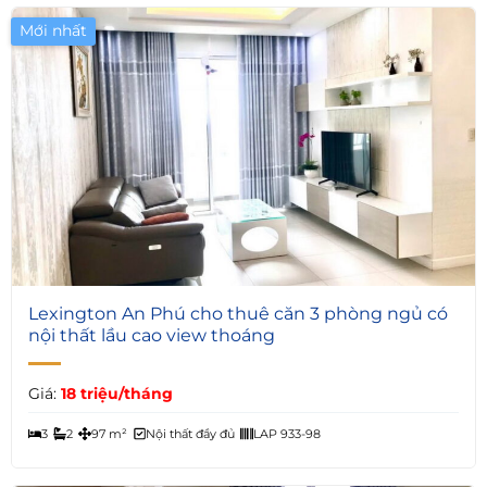
Mới nhất
Giá Tốt
5
Lexington An Phú cho thuê căn 3 phòng ngủ có
nội thất lầu cao view thoáng
Giá:
18 triệu/tháng
3
2
97 m²
Nội thất đầy đủ
LAP 933-98