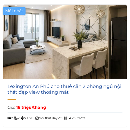
Mới nhất
Giá Tốt
2
Lexington An Phú cho thuê căn 2 phòng ngủ nội
thất đẹp view thoáng mát
Giá:
16 triệu/tháng
2
2
73 m²
Nội thất đầy đủ
LAP 932-92