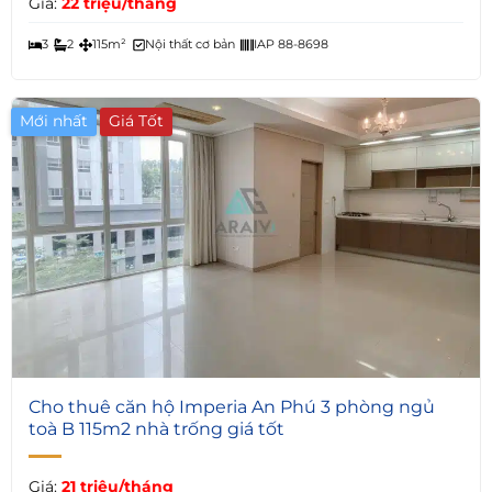
Giá:
22 triệu/tháng
3
2
115m²
Nội thất cơ bản
IAP 88-8698
Mới nhất
7
Cho thuê căn hộ Imperia An Phú 3 phòng ngủ
toà B 115m2 nhà trống giá tốt
Giá:
21 triệu/tháng