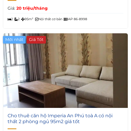
Giá:
20 triệu/tháng
2
2
95m²
Nội thất cơ bản
IAP 86-8998
Mới nhất
6
Cho thuê căn hộ Imperia An Phú toà A có nội
thất 2 phòng ngủ 95m2 giá tốt