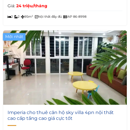
Giá:
24 triệu/tháng
2
2
95m²
Nội thất đầy đủ
IAP 86-8998
Mới nhất
10
Imperia cho thuê căn hộ sky villa 4pn nội thất
cao cấp tầng cao giá cực tốt