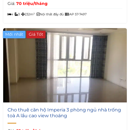
Giá:
70 triệu/tháng
4
3
232m²
Nội thất đầy đủ
IAP 57-7497
Mới nhất
7
Cho thuê căn hộ Imperia 3 phòng ngủ nhà trống
toà A lầu cao view thoáng