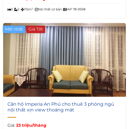
3
2
115m²
Nội thất cơ bản
IAP 78-9598
Mới nhất
6
Căn hộ Imperia An Phú cho thuê 3 phòng ngủ
nội thất xịn view thoáng mát
Giá:
23 triệu/tháng