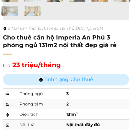
5 Mai Chí Thọ, p. An Phú, Tp. Thủ Đức, Tp. HCM
Cho thuê căn hộ Imperia An Phú 3
phòng ngủ 131m2 nội thất đẹp giá rẻ
23 triệu/tháng
Giá:
Tình trạng: Cho Thuê
Phòng ngủ
3
Phòng tắm
2
Diện tích
131m²
Nội thất
Nội thất đầy đủ