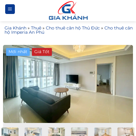
Bỏ
qua
nội
Gia Khánh
»
Thuê
»
Cho thuê căn hộ Thủ Đức
»
Cho thuê căn
dung
hộ Imperia An Phú
Mới nhất