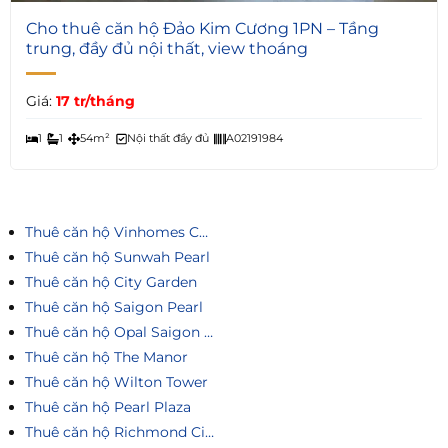
4
Cho thuê căn hộ Đảo Kim Cương 1PN – Tầng
trung, đầy đủ nội thất, view thoáng
Giá:
17 tr/tháng
1
1
54m²
Nội thất đầy đủ
A02191984
Thuê căn hộ Vinhomes Central Park
Thuê căn hộ Sunwah Pearl
Thuê căn hộ City Garden
Thuê căn hộ Saigon Pearl
Thuê căn hộ Opal Saigon Pearl
Thuê căn hộ The Manor
Thuê căn hộ Wilton Tower
Thuê căn hộ Pearl Plaza
Thuê căn hộ Richmond City