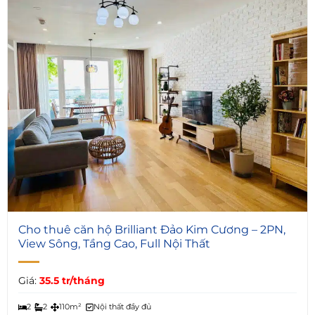
5
Cho thuê căn hộ Brilliant Đảo Kim Cương – 2PN,
View Sông, Tầng Cao, Full Nội Thất
Giá:
35.5 tr/tháng
2
2
110m²
Nội thất đầy đủ