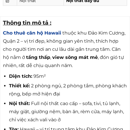
Nội thất
Nội thất đầy đủ
Thông tin mô tả :
Cho thuê căn hộ Hawaii
thuộc khu Đảo Kim Cương,
Quận 2 – vị trí đẹp, không gian yên tĩnh, thích hợp
cho người tìm nơi an cư lâu dài gần trung tâm. Căn
hộ nằm ở
tầng thấp
,
view sông mát mẻ
, đón gió tự
nhiên, rất dễ chịu quanh năm.
Diện tích:
95m²
Thiết kế:
2 phòng ngủ, 2 phòng tắm, phòng khách
rộng, bếp mở hiện đại
Nội thất:
Full nội thất cao cấp – sofa, tivi, tủ lạnh,
máy giặt, giường nệm, bàn ăn, rèm cửa, máy lạnh,
chỉ việc xách vali vào ở
Tòa:
Hawaii – vị trí trung tâm khu Đảo Kim Cương,