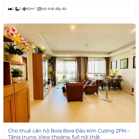
2
2
90m²
Nội thất đầy đủ
6
Cho thuê căn hộ Bora Bora Đảo Kim Cương 2PN –
Tầng trung, View thoáng, full nội thất