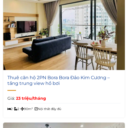
5
Thuê căn hộ 2PN Bora Bora Đảo Kim Cương –
tầng trung view hồ bơi
Giá:
23 triệu/tháng
2
2
90m²
Nội thất đầy đủ