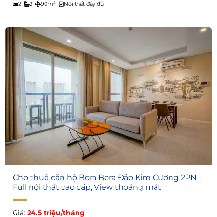
2
2
90m²
Nội thất đầy đủ
6
Cho thuê căn hộ Bora Bora Đảo Kim Cương 2PN –
Full nội thất cao cấp, View thoáng mát
Giá:
24.5 triệu/tháng