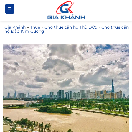
Bỏ
qua
nội
Gia Khánh
»
Thuê
»
Cho thuê căn hộ Thủ Đức
»
Cho thuê căn
dung
hộ Đảo Kim Cương