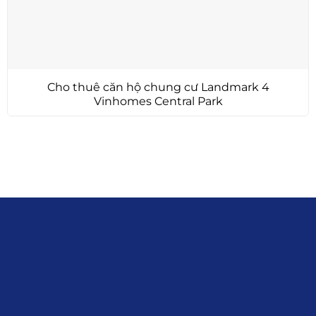
Cho thuê căn hộ chung cư Landmark 4
Vinhomes Central Park
Liên hệ
0915.916.915
Hotline
:
Email
: giakhanhland.vn@gmail.com
Địa Chỉ
: 55 Trần Văn Khê, Phường Gia
Định, Tp.HCM
Giới Thiệu
Đối tác:
GKG