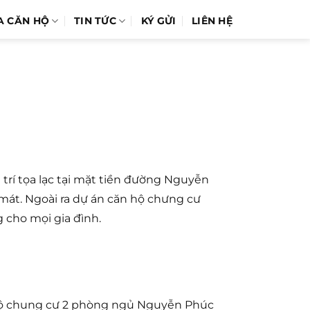
A CĂN HỘ
TIN TỨC
KÝ GỬI
LIÊN HỆ
rí tọa lạc tại mặt tiền đường Nguyễn
mát. Ngoài ra dự án căn hộ chưng cư
 cho mọi gia đình.
hộ chung cư 2 phòng ngủ Nguyễn Phúc