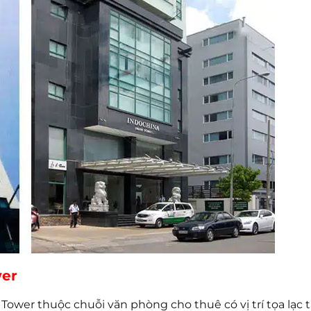
wer
Tower thuộc chuỗi văn phòng cho thuê có vị trí tọa lạc