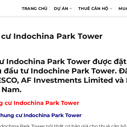
TRANG CHỦ
DỰ ÁN
THUÊ CĂN HỘ
MU
 cư Indochina Park Tower
ư Indochina Park Tower
được đặt 
 đầu tư Indochine Park Tower. Đâ
RESCO, AF Investments Limited và 
t Nam.
g cư Indochina Park Tower
chung cư Indochina Park Tower
dochina Park Tower nội thất cơ bản giá cho thuê căn h