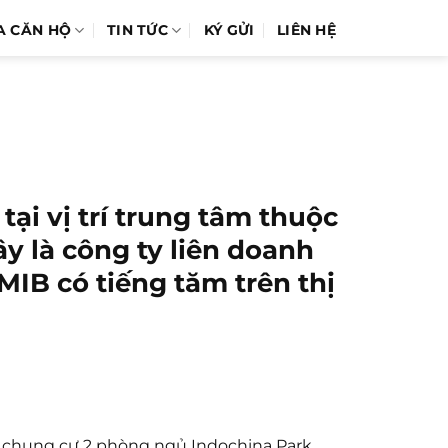
A CĂN HỘ
TIN TỨC
KÝ GỬI
LIÊN HỆ
tại vị trí trung tâm thuộc
y là công ty liên doanh
MIB có tiếng tăm trên thị
ộ chung cư 2 phòng ngủ Indochina Park