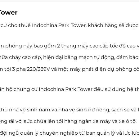
 Tower
g cư cho thuê Indochina Park Tower, khách hàng sẽ được
n phòng này bao gồm 2 thang máy cao cấp tốc độ cao và
ữa cháy cao cấp, hiện đại bằng mạch tự động, đảm bảo a
n tới 3 pha 220/389V và một máy phát điện dự phòng côn
n hộ chung cư Indochina Park Tower đều sử dụng hệ thốn
khu nhà vệ sinh nam và nhà vệ sinh nữ riêng, sạch sẽ và
ng rãi với sức chứa lên tới hàng ngàn xe máy và xe ô tô.
ó đội ngũ quản lý chuyên nghiệp từ ban quản lý và lực lượ