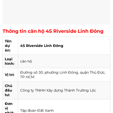
Thông tin căn hộ 4S Riverside Linh Đông
Tên
dự
4S Riverside Linh Đông
án:
Loại
căn hộ
hình:
Đường số 30, phường Linh Đông, quận Thủ Đức,
Vị trí:
TP HCM
Chủ
đầu
Công ty TNHH Xây dựng Thành Trường Lộc
tư:
Đơn
vị
Tập đoàn Đất Xanh
phát