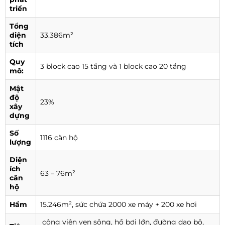
triển
Tổng
diện
33.386m²
tích
Quy
3 block cao 15 tầng và 1 block cao 20 tầng
mô:
Mật
độ
23%
xây
dựng
Số
1116 căn hộ
lượng
Diện
ích
63 – 76m²
căn
hộ
Hầm
15.246m², sức chứa 2000 xe máy + 200 xe hơi
công viên ven sông, hồ bơi lớn, đường dạo bộ,