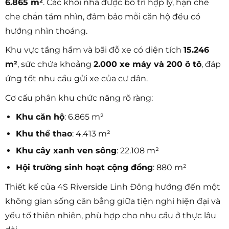
6.865 m²
. Các khối nhà được bố trí hợp lý, hạn chế
che chắn tầm nhìn, đảm bảo mỗi căn hộ đều có
hướng nhìn thoáng.
Khu vực tầng hầm và bãi đỗ xe có diện tích
15.246
m²
, sức chứa khoảng
2.000 xe máy và 200 ô tô
, đáp
ứng tốt nhu cầu gửi xe của cư dân.
Cơ cấu phân khu chức năng rõ ràng:
Khu căn hộ
: 6.865 m²
Khu thể thao
: 4.413 m²
Khu cây xanh ven sông
: 22.108 m²
Hội trường sinh hoạt cộng đồng
: 880 m²
Thiết kế của 4S Riverside Linh Đông hướng đến một
không gian sống cân bằng giữa tiện nghi hiện đại và
yếu tố thiên nhiên, phù hợp cho nhu cầu ở thực lâu