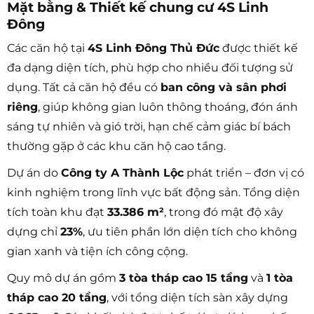
Mặt bằng & Thiết kế chung cư 4S Linh
Đông
Các căn hộ tại
4S Linh Đông Thủ Đức
được thiết kế
đa dạng diện tích, phù hợp cho nhiều đối tượng sử
dụng. Tất cả căn hộ đều có
ban công và sân phơi
riêng
, giúp không gian luôn thông thoáng, đón ánh
sáng tự nhiên và gió trời, hạn chế cảm giác bí bách
thường gặp ở các khu căn hộ cao tầng.
Dự án do
Công ty A Thành Lộc
phát triển – đơn vị có
kinh nghiệm trong lĩnh vực bất động sản. Tổng diện
tích toàn khu đạt
33.386 m²
, trong đó mật độ xây
dựng chỉ
23%
, ưu tiên phần lớn diện tích cho không
gian xanh và tiện ích công cộng.
Quy mô dự án gồm
3 tòa tháp cao 15 tầng
và
1 tòa
tháp cao 20 tầng
, với tổng diện tích sàn xây dựng