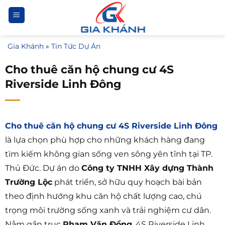
Bỏ
qua
nội
Gia Khánh
»
Tin Tức Dự Án
dung
Cho thuê căn hộ chung cư 4S
Riverside Linh Đông
Cho thuê căn hộ chung cư 4S Riverside Linh Đông
là lựa chọn phù hợp cho những khách hàng đang
tìm kiếm không gian sống ven sông yên tĩnh tại TP.
Thủ Đức. Dự án do
Công ty TNHH Xây dựng Thành
Trường Lộc
phát triển, sở hữu quy hoạch bài bản
theo định hướng khu căn hộ chất lượng cao, chú
trọng môi trường sống xanh và trải nghiệm cư dân.
Nằm gần trục
Phạm Văn Đồng
, 4S Riverside Linh