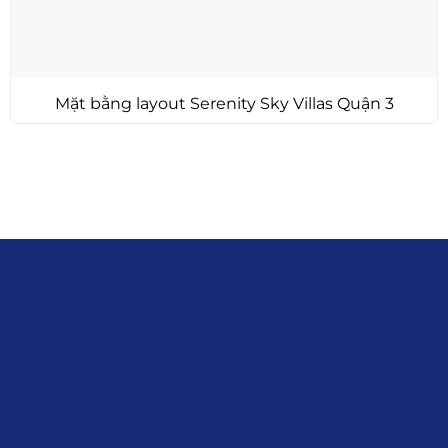
Mặt bằng layout Serenity Sky Villas Quận 3
Liên hệ
0915.916.915
Hotline
:
Email
: giakhanhland.vn@gmail.com
Địa Chỉ
: 55 Trần Văn Khê, Phường Gia
Định, Tp.HCM
Giới Thiệu
Đối tác:
GKG