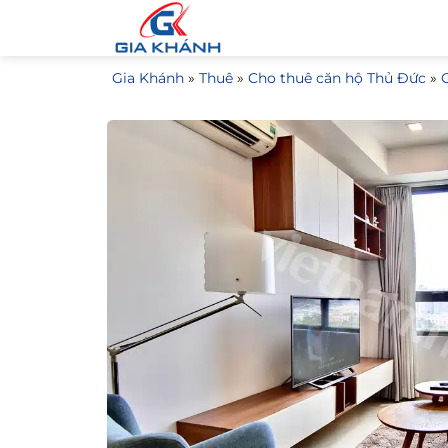
Bỏ
qua
nội
Gia Khánh
»
Thuê
»
Cho thuê căn hộ Thủ Đức
»
dung