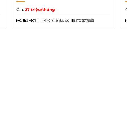
Giá:
27 triệu/tháng
2
2
72m²
Nội thất đầy đủ
MTD 57-7995