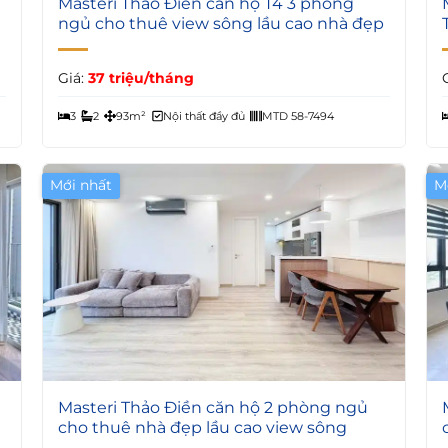
Masteri Thảo Điền căn hộ T4 3 phòng
ngủ cho thuê view sông lầu cao nhà đẹp
Giá:
37 triệu/tháng
3
2
93m²
Nội thất đầy đủ
MTD 58-7494
Mới nhất
M
5
Masteri Thảo Điền căn hộ 2 phòng ngủ
cho thuê nhà đẹp lầu cao view sông