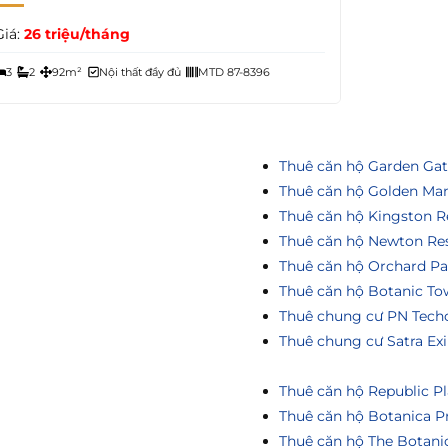
Giá:
26 triệu/tháng
3
2
92m²
Nội thất đầy đủ
MTD 87-8396
Thuê căn hộ Garden Ga
Thuê căn hộ Golden Ma
Thuê căn hộ Kingston R
Thuê căn hộ Newton Re
Thuê căn hộ Orchard Pa
Thuê căn hộ Botanic To
Thuê chung cư PN Tech
Thuê chung cư Satra Ex
Thuê căn hộ Republic Pl
Thuê căn hộ Botanica P
Thuê căn hộ The Botani