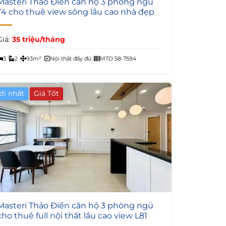
Masteri Thảo Điền căn hộ 3 phòng ngủ
T4 cho thuê view sông lầu cao nhà đẹp
Giá:
35 triệu/tháng
3
2
93m²
Nội thất đầy đủ
MTD 58-7594
ới nhất
Giá Tốt
5
Masteri Thảo Điền căn hộ 3 phòng ngủ
cho thuê full nội thất lầu cao view L81