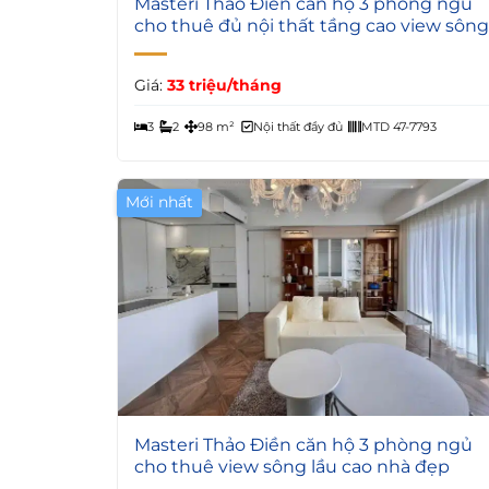
Masteri Thảo Điền căn hộ 3 phòng ngủ
cho thuê đủ nội thất tầng cao view sông
Giá:
33 triệu/tháng
3
2
98 m²
Nội thất đầy đủ
MTD 47-7793
Mới nhất
6
Masteri Thảo Điền căn hộ 3 phòng ngủ
cho thuê view sông lầu cao nhà đẹp