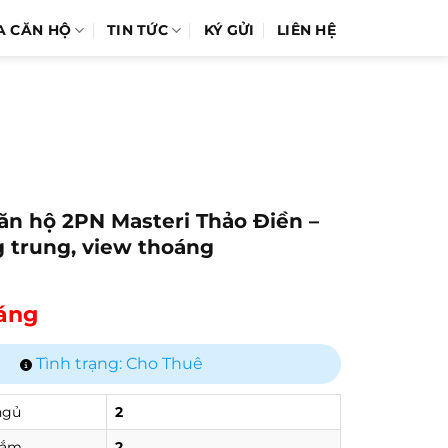
A CĂN HỘ
TIN TỨC
KÝ GỬI
LIÊN HỆ
ăn hộ 2PN Masteri Thảo Điền –
g trung, view thoáng
háng
Tình trạng: Cho Thuê
ngủ
2
tắm
2