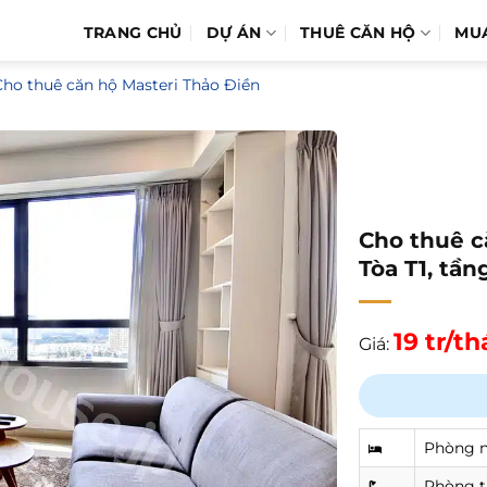
TRANG CHỦ
DỰ ÁN
THUÊ CĂN HỘ
MU
Cho thuê căn hộ Masteri Thảo Điền
Cho thuê c
Tòa T1, tần
19 tr/t
Giá:
Phòng 
Phòng 