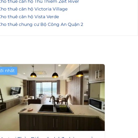
ho thuê căn hộ Thủ Thiêm Zeit River
ho thuê căn hộ Victoria Village
ho thuê căn hộ Vista Verde
Cho thuê chung cư Bộ Công An Quận 2
ới nhất
6