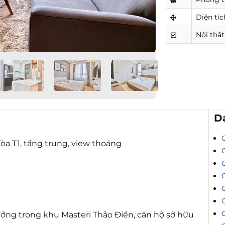
Diện tíc
Nội thất
D
òa T1, tầng trung, view thoáng
t
C
ý tưởng trong khu Masteri Thảo Điền, căn hộ sở hữu