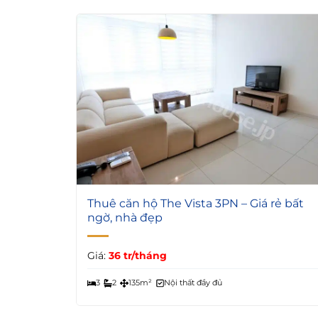
5
Thuê căn hộ The Vista 3PN – Giá rẻ bất
ngờ, nhà đẹp
Giá:
36 tr/tháng
3
2
135m²
Nội thất đầy đủ