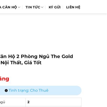
A CĂN HỘ
TIN TỨC
KÝ GỬI
LIÊN HỆ
ăn Hộ 2 Phòng Ngủ The Gold
 Nội Thất, Giá Tốt
háng
Tình trạng: Cho Thuê
ngủ
2