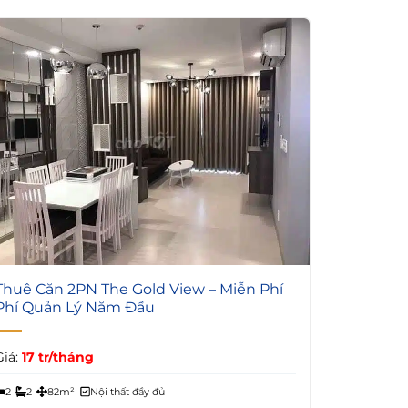
3
Thuê Căn 2PN The Gold View – Miễn Phí
Phí Quản Lý Năm Đầu
Giá:
17 tr/tháng
2
2
82m²
Nội thất đầy đủ