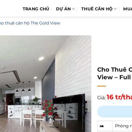
TRANG CHỦ
DỰ ÁN
THUÊ CĂN HỘ
MU
ho thuê căn hộ The Gold View
Cho Thuê C
View – Full
16 tr/t
Giá:
Phòng 