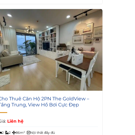
5
Cho Thuê Căn Hộ 2PN The GoldView –
Tầng Trung, View Hồ Bơi Cực Đẹp
Giá:
Liên hệ
2
2
86m²
Nội thất đầy đủ