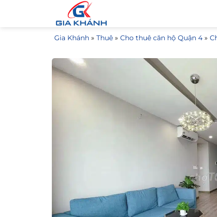
Bỏ
qua
nội
Gia Khánh
»
Thuê
»
Cho thuê căn hộ Quận 4
»
C
dung