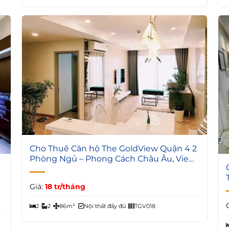
5
Cho Thuê Căn hộ The GoldView Quận 4 2
Phòng Ngủ – Phong Cách Châu Âu, View
Thành Phố
Giá:
18 tr/tháng
2
2
86m²
Nội thất đầy đủ
TGV018