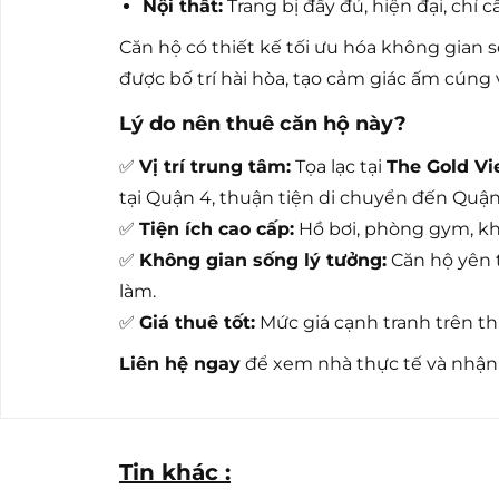
Nội thất:
Trang bị đầy đủ, hiện đại, chỉ c
Căn hộ có thiết kế tối ưu hóa không gian số
được bố trí hài hòa, tạo cảm giác ấm cúng 
Lý do nên thuê căn hộ này?
✅
Vị trí trung tâm:
Tọa lạc tại
The Gold V
tại Quận 4, thuận tiện di chuyển đến Quận 
✅
Tiện ích cao cấp:
Hồ bơi, phòng gym, kh
✅
Không gian sống lý tưởng:
Căn hộ yên t
làm.
✅
Giá thuê tốt:
Mức giá cạnh tranh trên th
Liên hệ ngay
để xem nhà thực tế và nhận t
Tin khác :