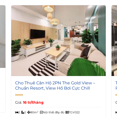
5
Cho Thuê Căn Hộ 2PN The Gold View –
Chuẩn Resort, View Hồ Bơi Cực Chill
Giá:
16 tr/tháng
2
2
80m²
Nội thất đầy đủ
TGV022