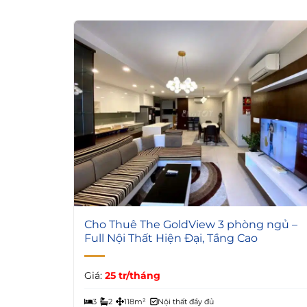
6
Cho Thuê The GoldView 3 phòng ngủ –
Full Nội Thất Hiện Đại, Tầng Cao
Giá:
25 tr/tháng
3
2
118m²
Nội thất đầy đủ