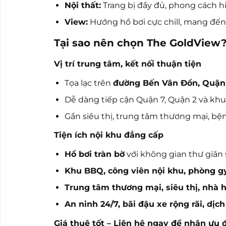
Nội thất:
Trang bị đầy đủ, phong cách hiệ
View:
Hướng hồ bơi cực chill, mang đến
Tại sao nên chọn The GoldView
Vị trí trung tâm, kết nối thuận tiện
Tọa lạc trên
đường Bến Vân Đồn, Quận
Dễ dàng tiếp cận Quận 7, Quận 2 và kh
Gần siêu thị, trung tâm thương mại, bệ
Tiện ích nội khu đẳng cấp
Hồ bơi tràn bờ
với không gian thư giãn
Khu BBQ, công viên nội khu, phòng g
Trung tâm thương mại, siêu thị, nhà 
An ninh 24/7, bãi đậu xe rộng rãi, dị
Giá thuê tốt – Liên hệ ngay để nhận ưu đ