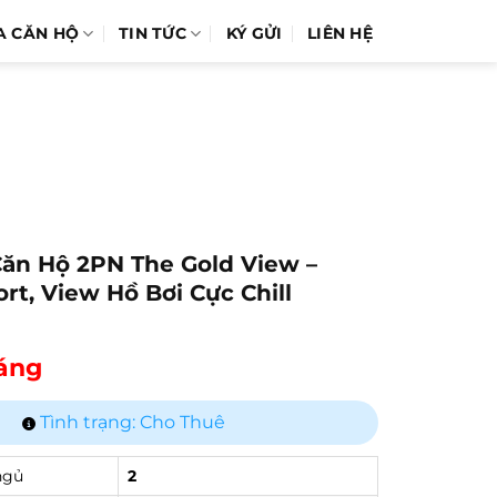
A CĂN HỘ
TIN TỨC
KÝ GỬI
LIÊN HỆ
ăn Hộ 2PN The Gold View –
rt, View Hồ Bơi Cực Chill
háng
Tình trạng: Cho Thuê
ngủ
2