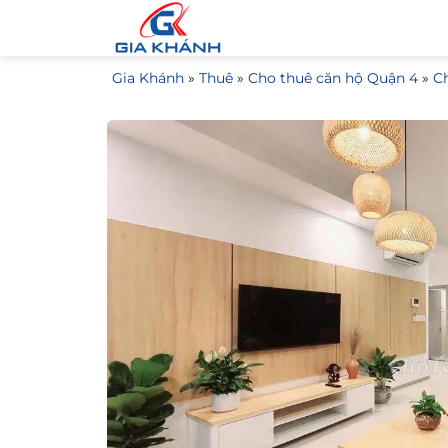
Bỏ
qua
nội
Gia Khánh
»
Thuê
»
Cho thuê căn hộ Quận 4
»
C
dung