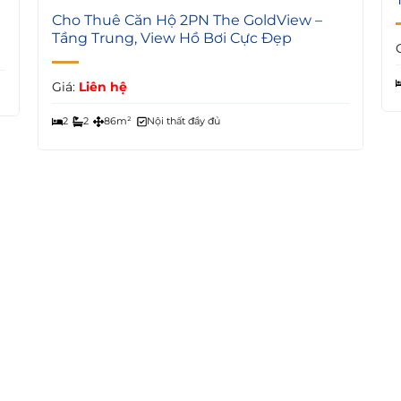
5
Cho Thuê Căn Hộ 2PN The GoldView –
Tầng Trung, View Hồ Bơi Cực Đẹp
Giá:
Liên hệ
2
2
86m²
Nội thất đầy đủ