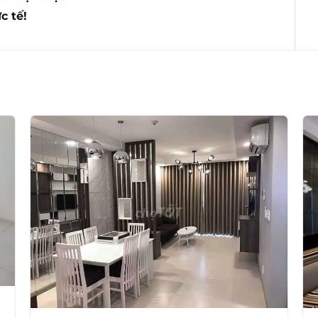
c tế!