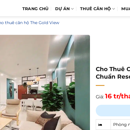
TRANG CHỦ
DỰ ÁN
THUÊ CĂN HỘ
MU
ho thuê căn hộ The Gold View
Cho Thuê C
Chuẩn Reso
16 tr/t
Giá:
Phòng 