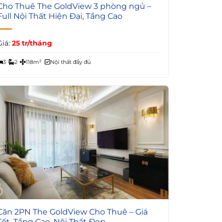
6
Cho Thuê The GoldView 3 phòng ngủ –
Full Nội Thất Hiện Đại, Tầng Cao
Giá:
25 tr/tháng
3
2
118m²
Nội thất đầy đủ
5
Căn 2PN The GoldView Cho Thuê – Giá
Tốt, Tầng Cao, Nội Thất Đẹp