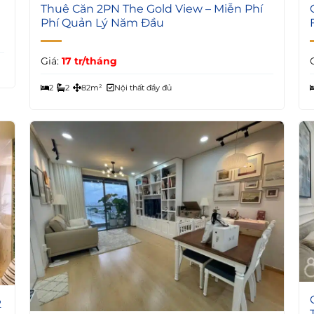
3
Thuê Căn 2PN The Gold View – Miễn Phí
Phí Quản Lý Năm Đầu
Giá:
17 tr/tháng
2
2
82m²
Nội thất đầy đủ
2