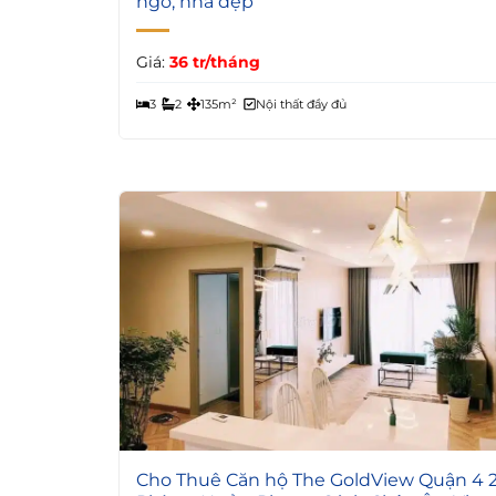
ngờ, nhà đẹp
Giá:
36 tr/tháng
3
2
135m²
Nội thất đầy đủ
5
Cho Thuê Căn hộ The GoldView Quận 4 