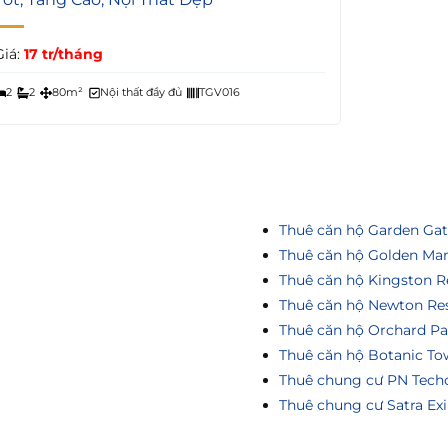
Giá:
17 tr/tháng
2
2
80m²
Nội thất đầy đủ
TGV016
Thuê căn hộ Garden Ga
Thuê căn hộ Golden Ma
Thuê căn hộ Kingston R
Thuê căn hộ Newton Re
Thuê căn hộ Orchard Pa
Thuê căn hộ Botanic To
Thuê chung cư PN Tech
Thuê chung cư Satra Ex