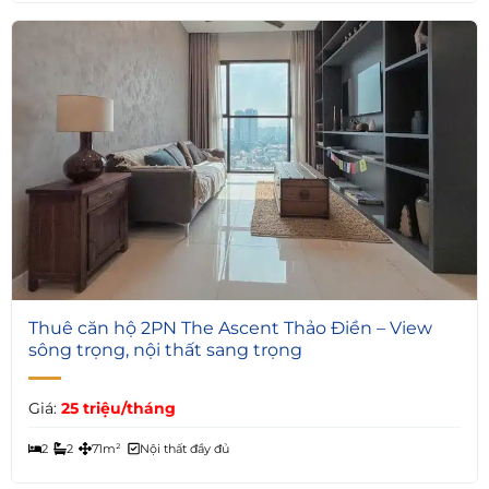
4
Thuê căn hộ 2PN The Ascent Thảo Điền – View
sông trọng, nội thất sang trọng
Giá:
25 triệu/tháng
2
2
71m²
Nội thất đầy đủ