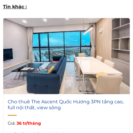
Tin khác :
5
Cho thuê The Ascent Quốc Hương 3PN tầng cao,
full nội thất, view sông
Giá:
36 tr/tháng