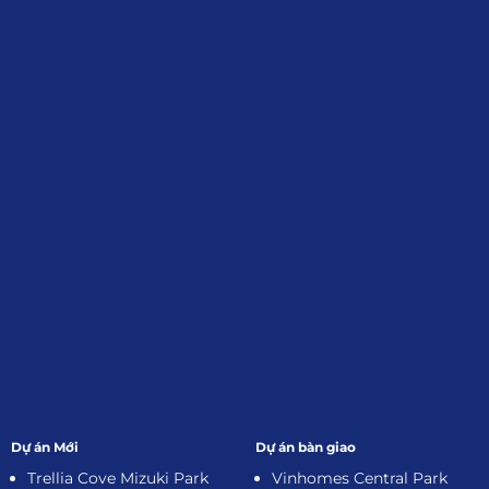
Định, Tp.HCM
Giới Thiệu
Đối tác:
GKG
Đăng Ký Nhận Thông Tin
Dự án Mới
Dự án bàn giao
Trellia Cove Mizuki Park
Vinhomes Central Park