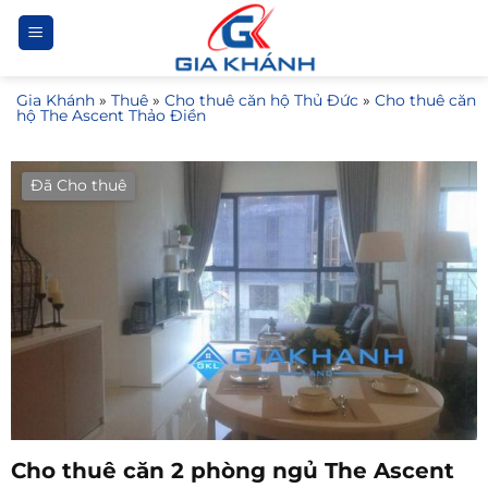
Bỏ
qua
nội
Gia Khánh
»
Thuê
»
Cho thuê căn hộ Thủ Đức
»
Cho thuê căn
dung
hộ The Ascent Thảo Điền
Đã Cho thuê
Cho thuê căn 2 phòng ngủ The Ascent