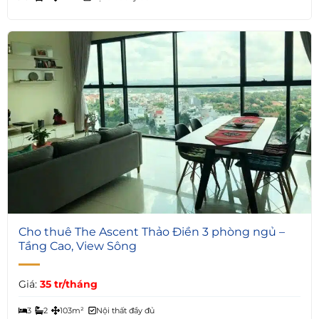
4
Cho thuê The Ascent Thảo Điền 3 phòng ngủ –
Tầng Cao, View Sông
Giá:
35 tr/tháng
3
2
103m²
Nội thất đầy đủ