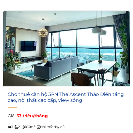
5
Cho thuê căn hộ 3PN The Ascent Thảo Điền tầng
cao, nội thất cao cấp, view sông
Giá:
33 triệu/tháng
3
2
103m²
Nội thất đầy đủ