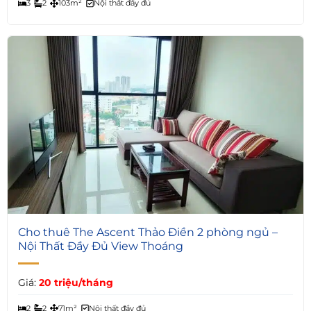
3
2
103m²
Nội thất đầy đủ
4
Cho thuê The Ascent Thảo Điền 2 phòng ngủ –
Nội Thất Đầy Đủ View Thoáng
Giá:
20 triệu/tháng
2
2
71m²
Nội thất đầy đủ