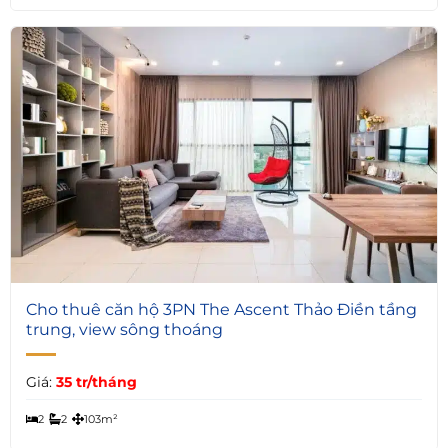
4
Cho thuê căn hộ 3PN The Ascent Thảo Điền tầng
trung, view sông thoáng
Giá:
35 tr/tháng
2
2
103m²