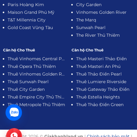
Paris Hoàng Kim
City Garden
Maison Grand Phú Mỹ
Vinhomes Golden River
T&T Millennia City
The Marq
Gold Coast Vũng Tàu
Sunwah Pearl
The River Thủ Thiêm
Căn hộ Cho Thuê
Căn hộ Cho Thuê
Thuê Vinhomes Central Park
Thuê Masteri Thảo Điền
Thuê Opera Thủ Thiêm
Thuê Masteri An Phú
Thuê Vinhomes Golden River
Thuê Thảo Điền Pearl
Thuê Sunwah Pearl
Thuê Lumiere Riverside
Thuê City Garden
Thuê Gateway Thảo Điền
Thuê Empire City Thủ Thiêm
Thuê Estella Heights
Thuê Metropole Thủ Thiêm
Thuê Thảo Điền Green
Copyright 2026 ©
Giakhanhland.vn
|
Chính sách bảo mật
|