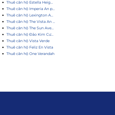
Thuê căn hộ Estella Heights
Thuê căn hộ Imperia An phú
Thuê căn hộ Lexington An Phú
Thuê căn hộ The Vista An Phú
Thuê căn hộ The Sun Avenue
Thuê căn hộ Đảo Kim Cương
Thuê căn hộ Vista Verde
Thuê căn hộ Feliz En Vista
Thuê căn hộ One Verandah
Liên hệ
0915.916.915
Hotline
:
Email
: giakhanhland.vn@gmail.com
Địa Chỉ
: 55 Trần Văn Khê, Phường Gia