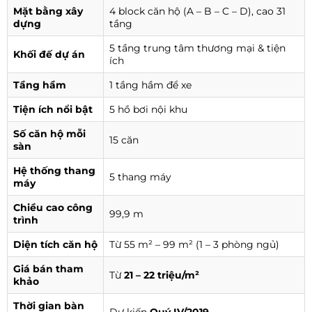
Mặt bằng xây
4 block căn hộ (A – B – C – D), cao 31
dựng
tầng
5 tầng trung tâm thương mại & tiện
Khối đế dự án
ích
Tầng hầm
1 tầng hầm để xe
Tiện ích nổi bật
5 hồ bơi nội khu
Số căn hộ mỗi
15 căn
sàn
Hệ thống thang
5 thang máy
máy
Chiều cao công
99,9 m
trình
Diện tích căn hộ
Từ 55 m² – 99 m² (1 – 3 phòng ngủ)
Giá bán tham
Từ
21 – 22 triệu/m²
khảo
Thời gian bàn
Dự kiến
Quý IV/2019