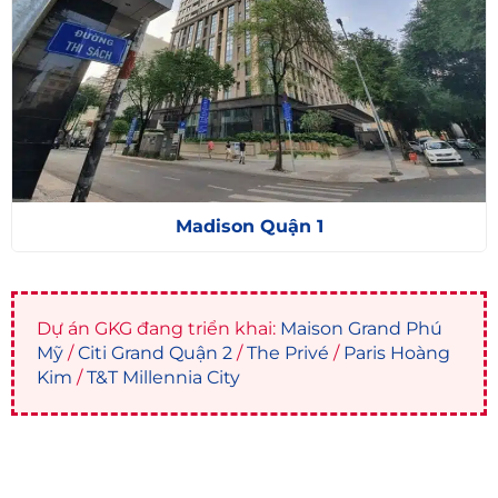
Madison Quận 1
Dự án GKG đang triển khai:
Maison Grand Phú
Mỹ
/
Citi Grand Quận 2
/
The Privé
/
Paris Hoàng
Kim
/
T&T Millennia City