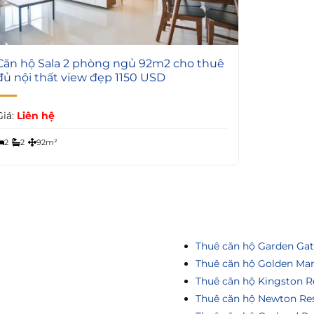
Căn hộ Sala 2 phòng ngủ 92m2 cho thuê
đủ nội thất view đẹp 1150 USD
Giá:
Liên hệ
2
2
92m²
Thuê căn hộ Garden Ga
Thuê căn hộ Golden Ma
Thuê căn hộ Kingston R
Thuê căn hộ Newton Re