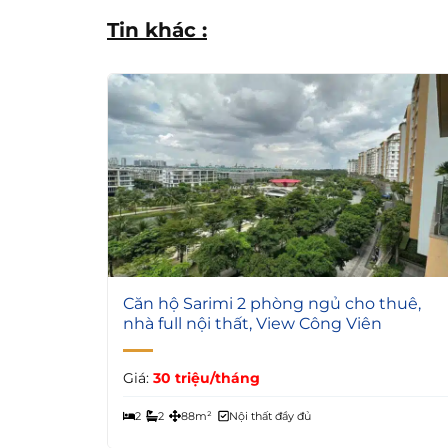
Tin khác :
4
Căn hộ Sarimi 2 phòng ngủ cho thuê,
nhà full nội thất, View Công Viên
Giá:
30 triệu/tháng
2
2
88m²
Nội thất đầy đủ