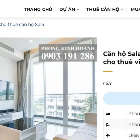
TRANG CHỦ
DỰ ÁN
THUÊ CĂN HỘ
MU
Cho thuê căn hộ Sala
Căn hộ Sal
cho thuê v
Giá:
Phòn
Phòn
Diện 