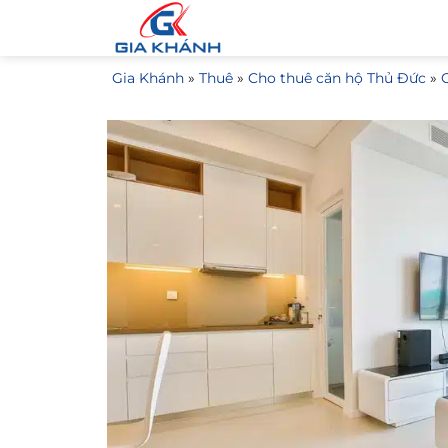
Bỏ
qua
nội
Gia Khánh
»
Thuê
»
Cho thuê căn hộ Thủ Đức
»
dung