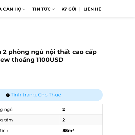
A CĂN HỘ
TIN TỨC
KÝ GỬI
LIÊN HỆ
a 2 phòng ngủ nội thất cao cấp
iew thoáng 1100USD
Tình trạng: Cho Thuê
g ngủ
2
g tắm
2
tích
88m²