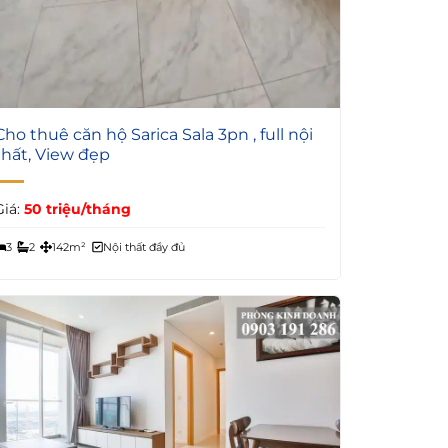
8
Cho thuê căn hộ Sarica Sala 3pn , full nội
thất, View đẹp
Giá:
50 triệu/tháng
3
2
142m²
Nội thất đầy đủ