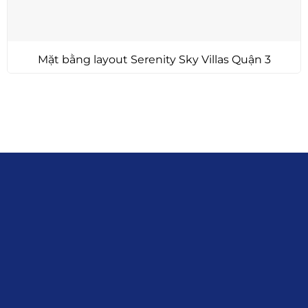
Mặt bằng layout Serenity Sky Villas Quận 3
Liên hệ
0915.916.915
Hotline
:
Email
: giakhanhland.vn@gmail.com
Địa Chỉ
: 55 Trần Văn Khê, Phường Gia
Định, Tp.HCM
Giới Thiệu
Đối tác:
GKG
Đăng Ký Nhận Thông Tin