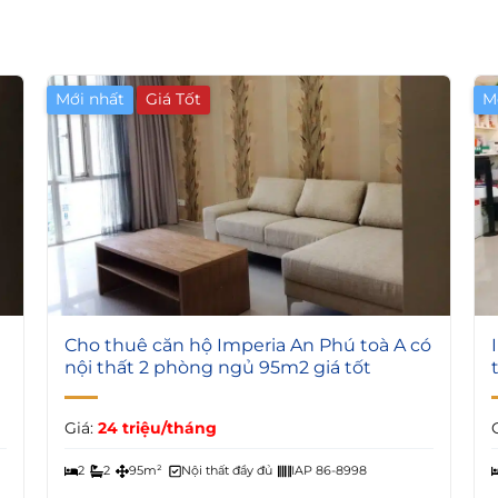
Mới nhất
Giá Tốt
M
6
Cho thuê căn hộ Imperia An Phú toà A có
nội thất 2 phòng ngủ 95m2 giá tốt
Giá:
24 triệu/tháng
2
2
95m²
Nội thất đầy đủ
IAP 86-8998