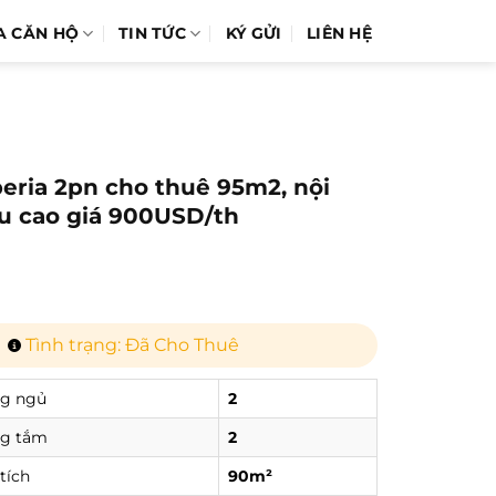
A CĂN HỘ
TIN TỨC
KÝ GỬI
LIÊN HỆ
eria 2pn cho thuê 95m2, nội
ầu cao giá 900USD/th
Tình trạng: Đã Cho Thuê
g ngủ
2
g tắm
2
tích
90m²