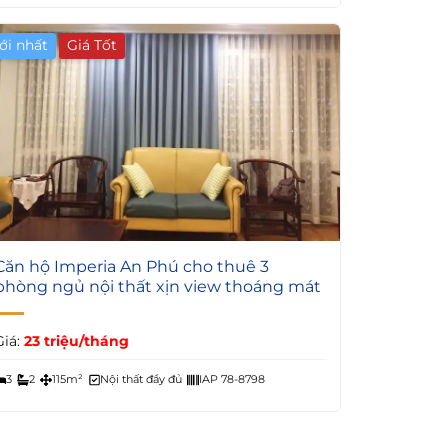
ới nhất
Giá Tốt
6
Căn hộ Imperia An Phú cho thuê 3
phòng ngủ nội thất xịn view thoáng mát
Giá:
23 triệu/tháng
3
2
115m²
Nội thất đầy đủ
IAP 78-8798