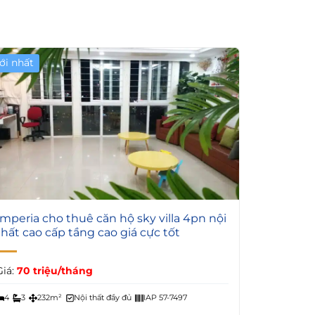
ới nhất
10
Imperia cho thuê căn hộ sky villa 4pn nội
thất cao cấp tầng cao giá cực tốt
Giá:
70 triệu/tháng
4
3
232m²
Nội thất đầy đủ
IAP 57-7497