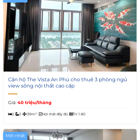
5
Căn hộ The Vista An Phú cho thuê 3 phòng ngủ
view sông nội thất cao cấp
Giá:
40 triệu/tháng
3
2
139m²
Nội thất đầy đủ
TV 1-80
Mới nhất
Giá Tốt