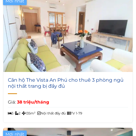
Mới nhất
4
Căn hộ The Vista An Phú cho thuê 3 phòng ngủ
nội thất trang bị đầy đủ
Giá:
38 triệu/tháng
3
2
135m²
Nội thất đầy đủ
TV 1-79
Mới nhất