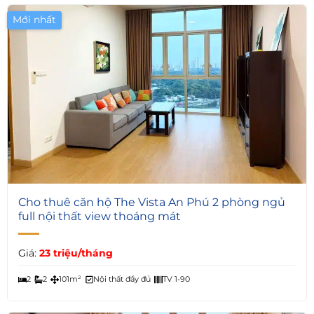
Mới nhất
Giá Tốt
4
Cho thuê căn hộ The Vista An Phú 2 phòng ngủ
full nội thất view thoáng mát
Giá:
23 triệu/tháng
2
2
101m²
Nội thất đầy đủ
TV 1-90