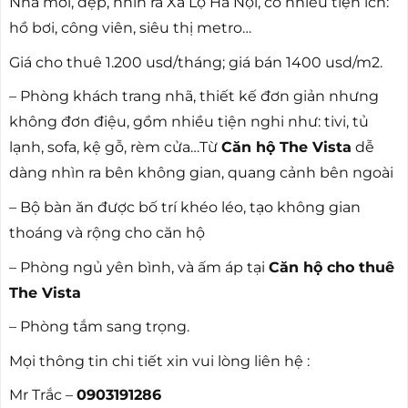
Nhà mới, đẹp, nhìn ra Xa Lộ Hà Nội, có nhiều tiện ích:
hồ bơi, công viên, siêu thị metro…
Giá cho thuê 1.200 usd/tháng; giá bán 1400 usd/m2.
– Phòng khách trang nhã, thiết kế đơn giản nhưng
không đơn điệu, gồm nhiều tiện nghi như: tivi, tủ
lạnh, sofa, kệ gỗ, rèm cửa…Từ
Căn hộ The Vista
dễ
dàng nhìn ra bên không gian, quang cảnh bên ngoài
– Bộ bàn ăn được bố trí khéo léo, tạo không gian
thoáng và rộng cho căn hộ
– Phòng ngủ yên bình, và ấm áp tại
Căn hộ cho thuê
The Vista
– Phòng tắm sang trọng.
Mọi thông tin chi tiết xin vui lòng liên hệ :
Mr Trắc –
0903191286