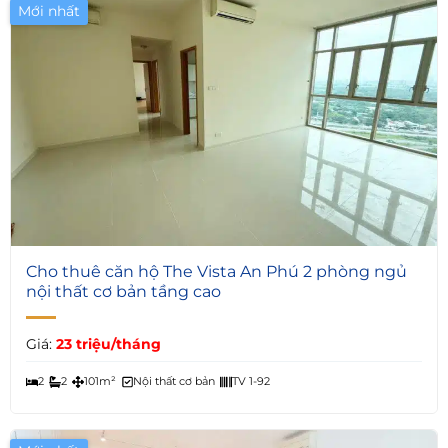
Mới nhất
Giá Tốt
6
Cho thuê căn hộ The Vista An Phú 2 phòng ngủ
nội thất cơ bản tầng cao
Giá:
23 triệu/tháng
2
2
101m²
Nội thất cơ bản
TV 1-92