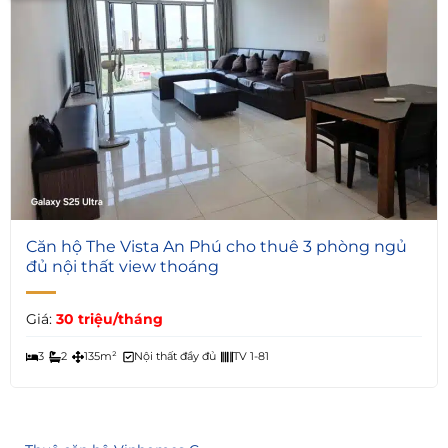
6
Căn hộ The Vista An Phú cho thuê 3 phòng ngủ
đủ nội thất view thoáng
Giá:
30 triệu/tháng
3
2
135m²
Nội thất đầy đủ
TV 1-81