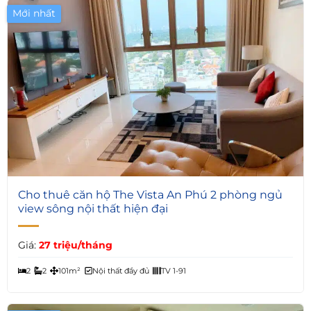
Mới nhất
6
Cho thuê căn hộ The Vista An Phú 2 phòng ngủ
view sông nội thất hiện đại
Giá:
27 triệu/tháng
2
2
101m²
Nội thất đầy đủ
TV 1-91