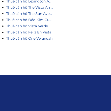
Thuê căn hộ Lexington An Phú
Thuê căn hộ The Vista An Phú
Thuê căn hộ The Sun Avenue
Thuê căn hộ Đảo Kim Cương
Thuê căn hộ Vista Verde
Thuê căn hộ Feliz En Vista
Thuê căn hộ One Verandah
Liên hệ
0915.916.915
Hotline
:
Email
: giakhanhland.vn@gmail.com
Địa Chỉ
: 55 Trần Văn Khê, Phường Gia
Định, Tp.HCM
Giới Thiệu