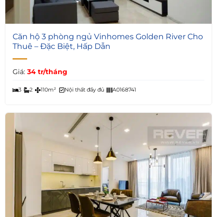
5
Căn hộ 3 phòng ngủ Vinhomes Golden River Cho
Thuê – Đặc Biệt, Hấp Dẫn
Giá:
34 tr/tháng
3
2
110m²
Nội thất đầy đủ
A0168741