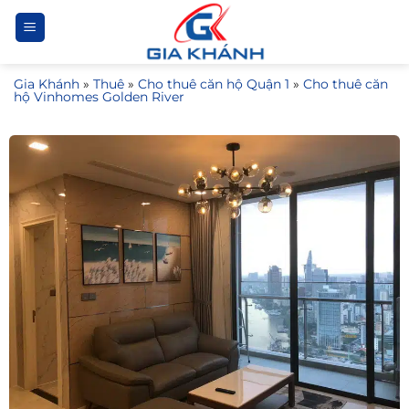
Bỏ
qua
nội
Gia Khánh
»
Thuê
»
Cho thuê căn hộ Quận 1
»
Cho thuê căn
dung
hộ Vinhomes Golden River