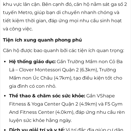
khu vực lân cận. Bên cạnh đó, căn hộ nằm sát ga số 2
tuyến Metro, giúp bạn di chuyển nhanh chóng và
tiết kiệm thời gian, đáp ứng mọi nhu cầu sinh hoạt
và công việc.
Tiện ích xung quanh phong phú
Căn hộ được bao quanh bởi các tiện ích quan trọng:
Hệ thống giáo dục:
Gần Trường Mầm non Cỏ Ba
Lá – Clover Montessori Quận 2 (6.3km), Trường
Mầm non Úc Châu (4.7km), tạo điều kiện tốt cho
gia đình có con nhỏ.
Thể thao & chăm sóc sức khỏe:
Gần VShape
Fitness & Yoga Center Quận 2 (4.9km) và F5 Gym
And Fitness Center (4.0km), đáp ứng nhu cầu rèn
luyện sức khỏe hằng ngày.
Dịch vụ giải trí và y tế:
Vị trí đắc địa giúp cư dân