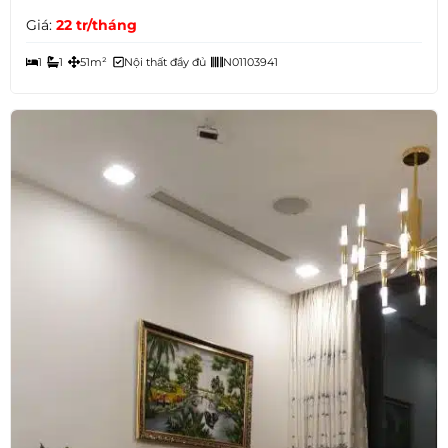
Giá:
22 tr/tháng
1
1
51m²
Nội thất đầy đủ
N01103941