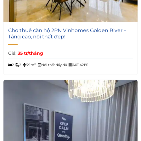
6
Cho thuê căn hộ 2PN Vinhomes Golden River –
Tầng cao, nội thất đẹp!
Giá:
35 tr/tháng
2
2
79m²
Nội thất đầy đủ
A01142191