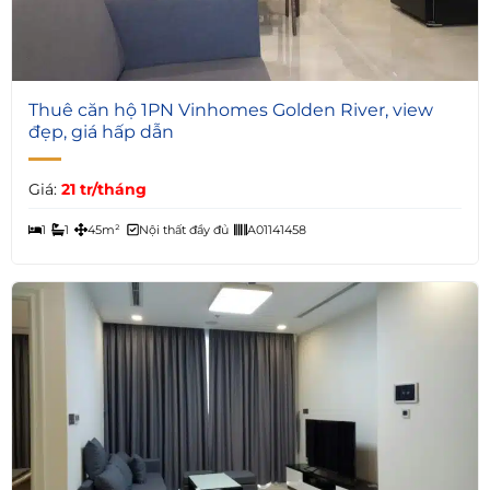
5
Thuê căn hộ 1PN Vinhomes Golden River, view
đẹp, giá hấp dẫn
Giá:
21 tr/tháng
1
1
45m²
Nội thất đầy đủ
A01141458