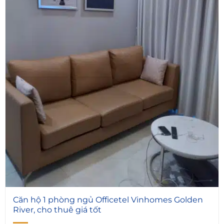
5
Căn hộ 1 phòng ngủ Officetel Vinhomes Golden
River, cho thuê giá tốt