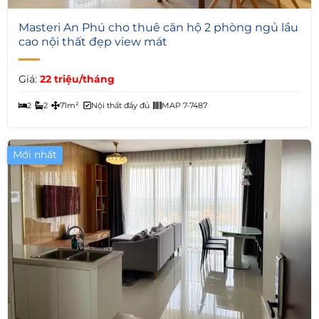
6
Masteri An Phú cho thuê căn hộ 2 phòng ngủ lầu
cao nội thất đẹp view mát
Giá:
22 triệu/tháng
2
2
71m²
Nội thất đầy đủ
MAP 7-7487
Mới nhất