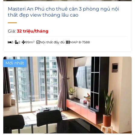
6
Masteri An Phú cho thuê căn 3 phòng ngủ nội
thất đẹp view thoáng lầu cao
Giá:
32 triệu/tháng
3
2
99m²
Nội thất đầy đủ
MAP 8-7588
Mới nhất