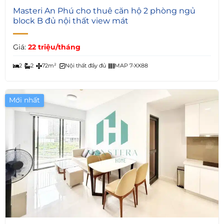
3
Masteri An Phú cho thuê căn hộ 2 phòng ngủ
block B đủ nội thất view mát
Giá:
22 triệu/tháng
2
2
72m²
Nội thất đầy đủ
MAP 7-XX88
Mới nhất