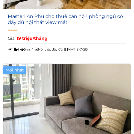
4
Masteri An Phú cho thuê căn hộ 1 phòng ngủ có
đầy đủ nội thất view mát
Giá:
19 triệu/tháng
1
1
54m²
Nội thất đầy đủ
MAP 8-7X85
Mới nhất