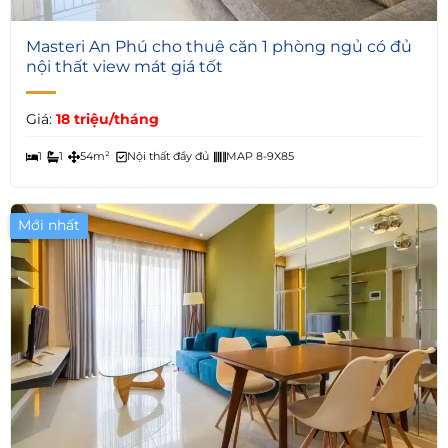
5
Masteri An Phú cho thuê căn 1 phòng ngủ có đủ
nội thất view mát giá tốt
Giá:
18 triệu/tháng
1
1
54m²
Nội thất đầy đủ
MAP 8-9X85
Mới nhất