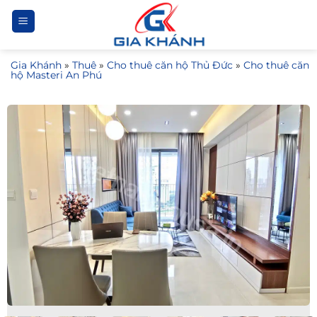
Bỏ
qua
nội
Gia Khánh
»
Thuê
»
Cho thuê căn hộ Thủ Đức
»
Cho thuê căn
dung
hộ Masteri An Phú