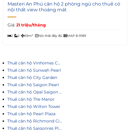
4
Masteri An Phú căn hộ 2 phòng ngủ cho thuê có
nội thất view thoáng mát
Giá:
21 triệu/tháng
2
2
69m²
Nội thất đầy đủ
MAP 8-9189
Thuê căn hộ Vinhomes Central Park
Thuê căn hộ Sunwah Pearl
Thuê căn hộ City Garden
Thuê căn hộ Saigon Pearl
Thuê căn hộ Opal Saigon Pearl
Thuê căn hộ The Manor
Thuê căn hộ Wilton Tower
Thuê căn hộ Pearl Plaza
Thuê căn hộ Richmond City
Thuê căn hộ Saigonres Plaza