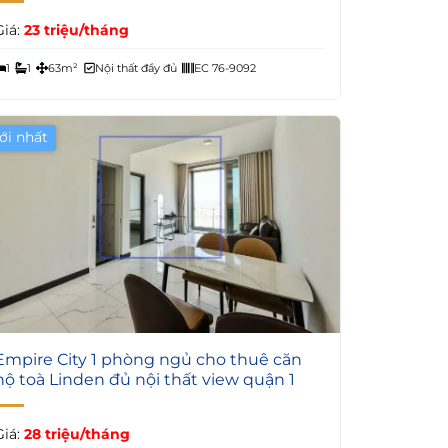
Giá:
23 triệu/tháng
1
1
63m²
Nội thất đầy đủ
EC 76-9092
ới nhất
5
Empire City 1 phòng ngủ cho thuê căn
hộ toà Linden đủ nội thất view quận 1
Giá:
28 triệu/tháng