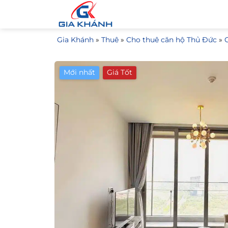
Bỏ
qua
nội
Gia Khánh
»
Thuê
»
Cho thuê căn hộ Thủ Đức
»
dung
Mới nhất
Giá Tốt