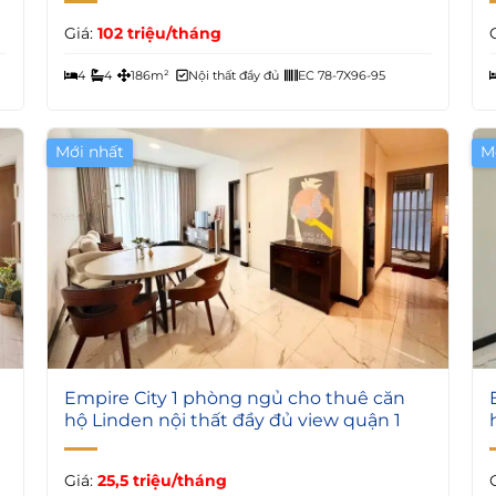
Giá:
102 triệu/tháng
4
4
186m²
Nội thất đầy đủ
EC 78-7X96-95
Mới nhất
M
5
Empire City 1 phòng ngủ cho thuê căn
hộ Linden nội thất đầy đủ view quận 1
Giá:
25,5 triệu/tháng