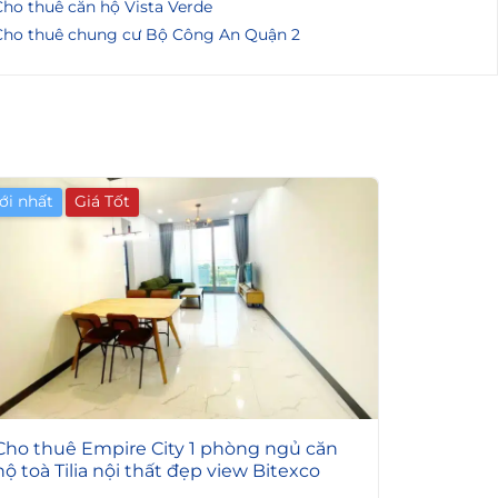
ho thuê căn hộ Vista Verde
Cho thuê chung cư Bộ Công An Quận 2
ới nhất
Giá Tốt
6
Cho thuê Empire City 1 phòng ngủ căn
hộ toà Tilia nội thất đẹp view Bitexco