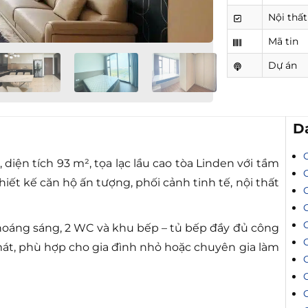
Nội thất
Mã tin
Dự án
D
iện tích 93 m², tọa lạc lầu cao tòa Linden với tầm
iết kế căn hộ ấn tượng, phối cảnh tinh tế, nội thất
oáng sáng, 2 WC và khu bếp – tủ bếp đầy đủ công
C
át, phù hợp cho gia đình nhỏ hoặc chuyên gia làm
C