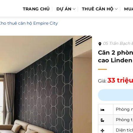
TRANG CHỦ
DỰ ÁN
THUÊ CĂN HỘ
MU
Cho thuê căn hộ Empire City
05 Trần Bạch Đ
Căn 2 phòn
cao Linden
33 triệ
Giá:
Phòng 
Phòng 
Diện tíc