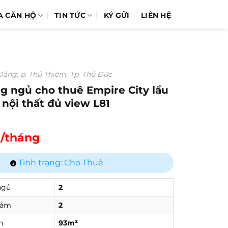
A CĂN HỘ
TIN TỨC
KÝ GỬI
LIÊN HỆ
ằng, p. Thủ Thiêm, Tp. Thủ Đức
g ngủ cho thuê Empire City lầu
 nội thất đủ view L81
u/tháng
Tình trạng: Cho Thuê
ngủ
2
tắm
2
h
93m²