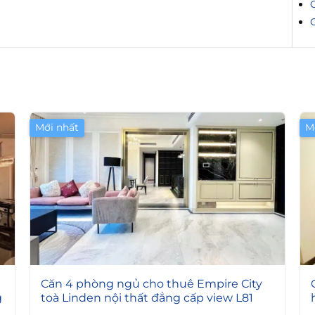
C
Mới nhất
M
9
Căn 4 phòng ngủ cho thuê Empire City
g
toà Linden nội thất đẳng cấp view L81