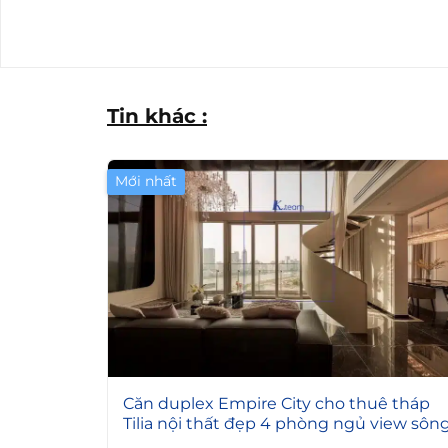
Tin khác :
Mới nhất
7
Căn duplex Empire City cho thuê tháp
Tilia nội thất đẹp 4 phòng ngủ view sôn