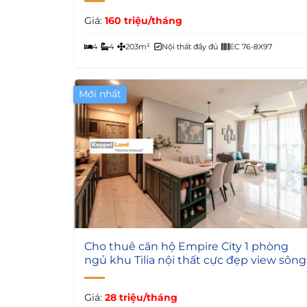
Giá:
160 triệu/tháng
4
4
203m²
Nội thất đầy đủ
EC 76-8X97
Mới nhất
5
Cho thuê căn hộ Empire City 1 phòng
ngủ khu Tilia nội thất cực đẹp view sông
Giá:
28 triệu/tháng