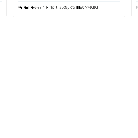
1
1
64m²
Nội thất đầy đủ
EC 77-9393