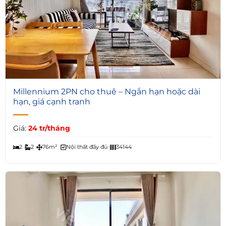
6
Millennium 2PN cho thuê – Ngắn hạn hoặc dài
hạn, giá cạnh tranh
Giá:
24 tr/tháng
2
2
76m²
Nội thất đầy đủ
34144