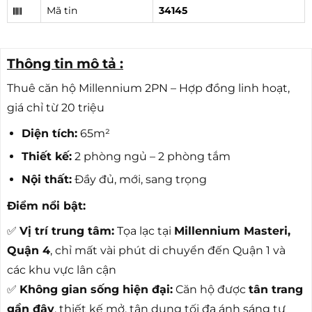
Mã tin
34145
Thông tin mô tả :
Thuê căn hộ Millennium 2PN – Hợp đồng linh hoạt,
giá chỉ từ 20 triệu
Diện tích:
65m²
Thiết kế:
2 phòng ngủ – 2 phòng tắm
Nội thất:
Đầy đủ, mới, sang trọng
Điểm nổi bật:
✅
Vị trí trung tâm:
Tọa lạc tại
Millennium Masteri,
Quận 4
, chỉ mất vài phút di chuyển đến Quận 1 và
các khu vực lân cận
✅
Không gian sống hiện đại:
Căn hộ được
tân trang
gần đây
, thiết kế mở, tận dụng tối đa ánh sáng tự