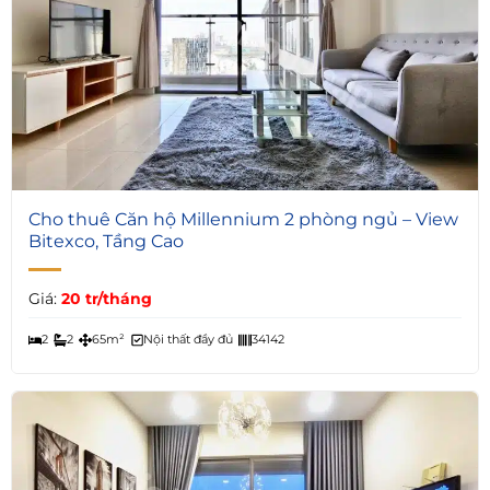
7
Cho thuê Căn hộ Millennium 2 phòng ngủ – View
Bitexco, Tầng Cao
Giá:
20 tr/tháng
2
2
65m²
Nội thất đầy đủ
34142