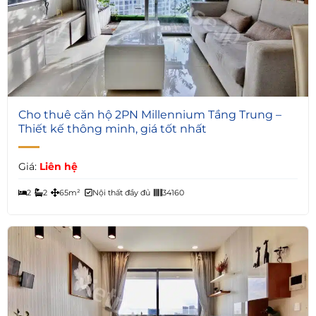
6
Cho thuê căn hộ 2PN Millennium Tầng Trung –
Thiết kế thông minh, giá tốt nhất
Giá:
Liên hệ
2
2
65m²
Nội thất đầy đủ
34160