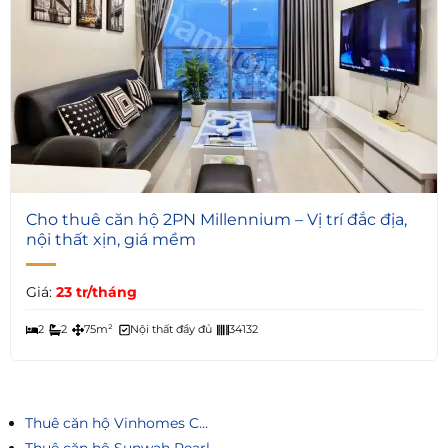
7
Cho thuê căn hộ 2PN Millennium – Vị trí đắc địa,
nội thất xịn, giá mềm
Giá:
23 tr/tháng
2
2
75m²
Nội thất đầy đủ
34132
Thuê căn hộ Vinhomes Central Park