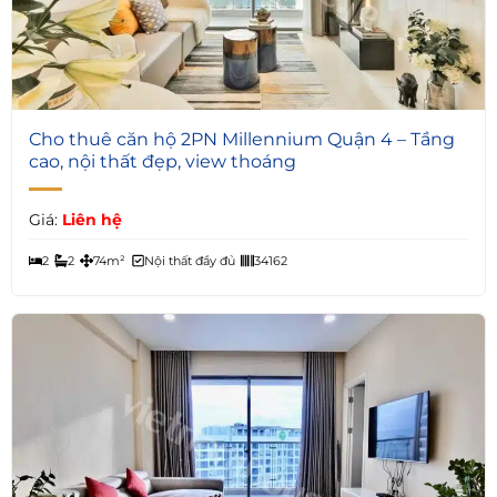
7
Cho thuê căn hộ 2PN Millennium Quận 4 – Tầng
cao, nội thất đẹp, view thoáng
Giá:
Liên hệ
2
2
74m²
Nội thất đầy đủ
34162