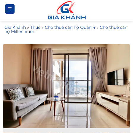
Bỏ
qua
nội
Gia Khánh
»
Thuê
»
Cho thuê căn hộ Quận 4
»
Cho thuê căn
dung
hộ Millennium