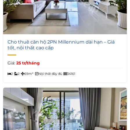
7
Cho thuê căn hộ 2PN Millennium dài hạn – Giá
tốt, nội thất cao cấp
Giá:
25 tr/tháng
2
2
69m²
Nội thất đầy đủ
34161