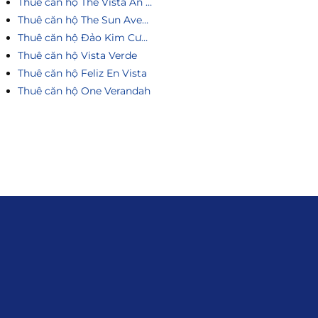
Thuê căn hộ The Vista An Phú
Thuê căn hộ The Sun Avenue
Thuê căn hộ Đảo Kim Cương
Thuê căn hộ Vista Verde
Thuê căn hộ Feliz En Vista
Thuê căn hộ One Verandah
Liên hệ
0915.916.915
Hotline
:
Email
: giakhanhland.vn@gmail.com
Địa Chỉ
: 55 Trần Văn Khê, Phường Gia
Định, Tp.HCM
Giới Thiệu
Đối tác:
GKG