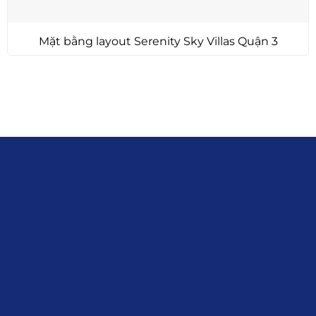
Mặt bằng layout Serenity Sky Villas Quận 3
Liên hệ
0915.916.915
Hotline
:
Email
: giakhanhland.vn@gmail.com
Địa Chỉ
: 55 Trần Văn Khê, Phường Gia
Định, Tp.HCM
Giới Thiệu
Đối tác:
GKG
Đăng Ký Nhận Thông Tin