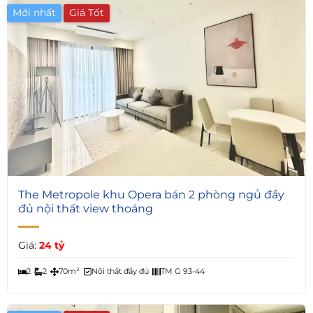
Mới nhất
Giá Tốt
4
The Metropole khu Opera bán 2 phòng ngủ đầy
đủ nội thất view thoáng
Giá:
24 tỷ
2
2
70m²
Nội thất đầy đủ
TM G 93-44