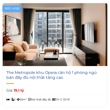
Mới nhất
4
The Metropole khu Opera căn hộ 1 phòng ngủ
bán đầy đủ nội thất tầng cao
Giá:
19,1 tỷ
1
1
55m²
Nội thất đầy đủ
TM G 93-91