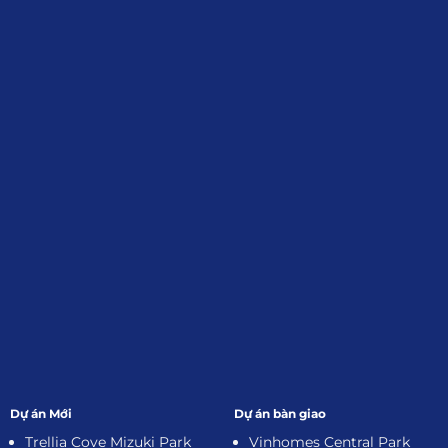
Định, Tp.HCM
Giới Thiệu
Đối tác:
GKG
Đăng Ký Nhận Thông Tin
Dự án Mới
Dự án bàn giao
Trellia Cove Mizuki Park
Vinhomes Central Park