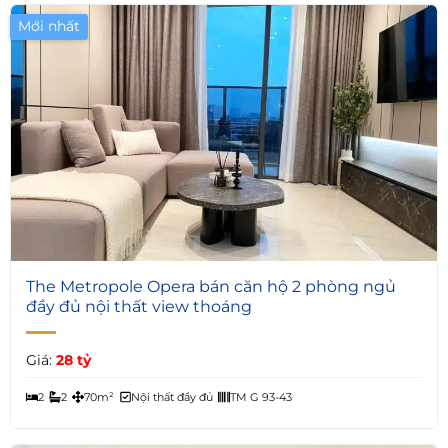
Mới nhất
5
The Metropole Opera bán căn hộ 2 phòng ngủ
đầy đủ nội thất view thoáng
Giá:
28 tỷ
2
2
70m²
Nội thất đầy đủ
TM G 93-43