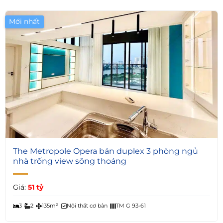
Mới nhất
5
The Metropole Opera bán duplex 3 phòng ngủ
nhà trống view sông thoáng
Giá:
51 tỷ
3
2
135m²
Nội thất cơ bản
TM G 93-61