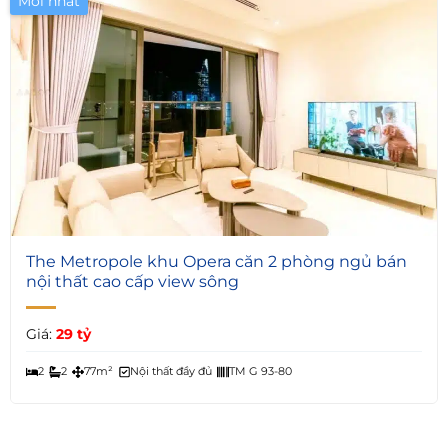
Mới nhất
3
The Metropole khu Opera căn 2 phòng ngủ bán
nội thất cao cấp view sông
Giá:
29 tỷ
2
2
77m²
Nội thất đầy đủ
TM G 93-80