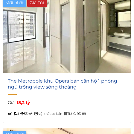
Mới nhất
Giá Tốt
4
The Metropole khu Opera bán căn hộ 1 phòng
ngủ trống view sông thoáng
Giá:
18,2 tỷ
1
1
55m²
Nội thất cơ bản
TM G 93-89