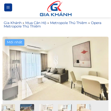
Bỏ
qua
nội
Gia Khánh
»
Mua Căn Hộ
»
Metropole Thủ Thiêm
»
Opera
dung
Metropole Thủ Thiêm
Mới nhất