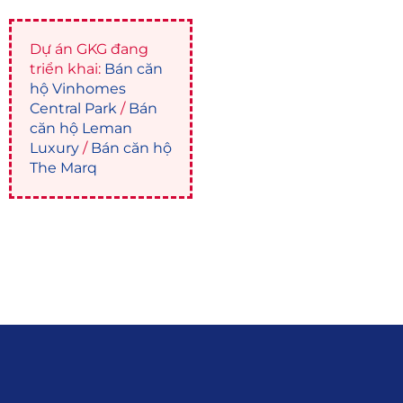
Dự án GKG đang
triển khai:
Bán căn
hộ Vinhomes
Central Park
/
Bán
căn hộ Leman
Luxury
/
Bán căn hộ
The Marq
Liên hệ
0915.916.915
Hotline
:
Email
: giakhanhland.vn@gmail.com
Địa Chỉ
: 55 Trần Văn Khê, Phường Gia