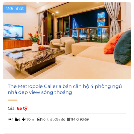
Mới nhất
5
The Metropole Galleria bán căn hộ 4 phòng ngủ
nhà đẹp view sông thoáng
Giá:
65 tỷ
4
3
170m²
Nội thất đầy đủ
TM G 93-59