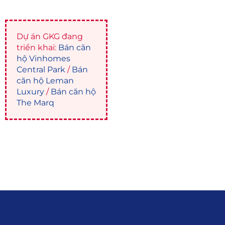
Dự án GKG đang
triển khai:
Bán căn
hộ Vinhomes
Central Park
/
Bán
căn hộ Leman
Luxury
/
Bán căn hộ
The Marq
Liên hệ
0915.916.915
Hotline
:
Email
: giakhanhland.vn@gmail.com