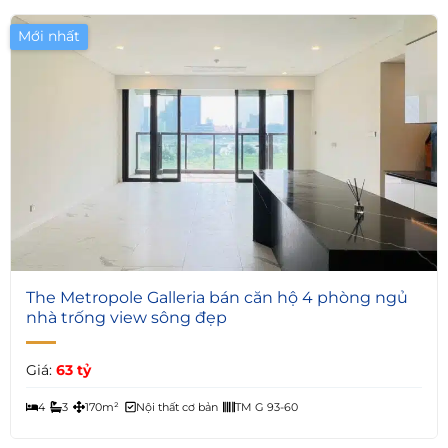
Mới nhất
6
The Metropole Galleria bán căn hộ 4 phòng ngủ
nhà trống view sông đẹp
Giá:
63 tỷ
4
3
170m²
Nội thất cơ bản
TM G 93-60