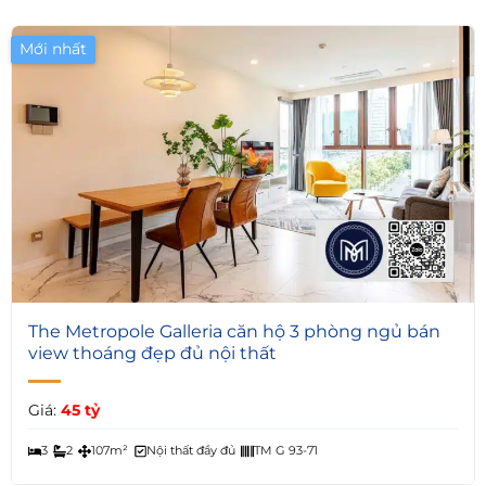
Mới nhất
6
The Metropole Galleria căn hộ 3 phòng ngủ bán
view thoáng đẹp đủ nội thất
Giá:
45 tỷ
3
2
107m²
Nội thất đầy đủ
TM G 93-71