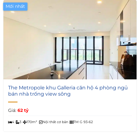
Mới nhất
5
The Metropole khu Galleria căn hộ 4 phòng ngủ
bán nhà trống view sông
Giá:
62 tỷ
4
3
170m²
Nội thất cơ bản
TM G 93-62