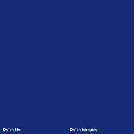
Địa Chỉ
: 55 Trần Văn Khê, Phường Gia
Định, Tp.HCM
Giới Thiệu
Đối tác:
GKG
Đăng Ký Nhận Thông Tin
Dự án Mới
Dự án bàn giao