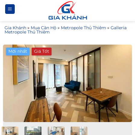
Bỏ
qua
nội
Gia Khánh
»
Mua Căn Hộ
»
Metropole Thủ Thiêm
»
Galleria
dung
Metropole Thủ Thiêm
Mới nhất
Giá Tốt