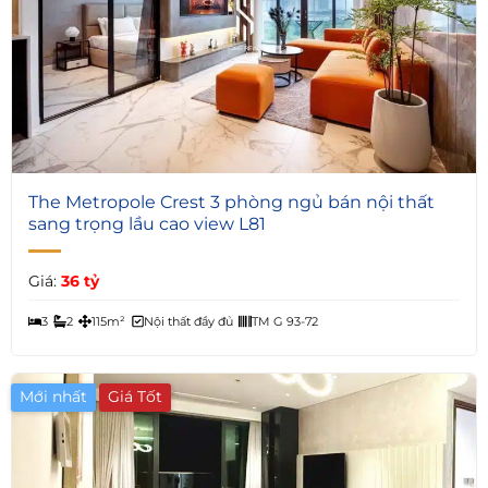
5
The Metropole Crest 3 phòng ngủ bán nội thất
sang trọng lầu cao view L81
Giá:
36 tỷ
3
2
115m²
Nội thất đầy đủ
TM G 93-72
Mới nhất
Giá Tốt