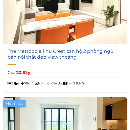
6
The Metropole khu Crest căn hộ 2 phòng ngủ
bán nội thất đẹp view thoáng
Giá:
20,5 tỷ
2
2
79m²
Nội thất đầy đủ
TM G 93-79
Mới nhất