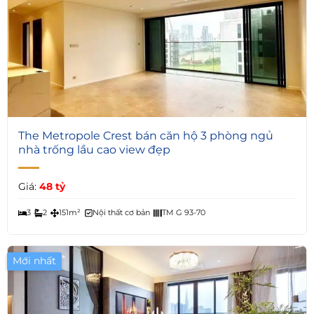
6
The Metropole Crest bán căn hộ 3 phòng ngủ
nhà trống lầu cao view đẹp
Giá:
48 tỷ
3
2
151m²
Nội thất cơ bản
TM G 93-70
Mới nhất