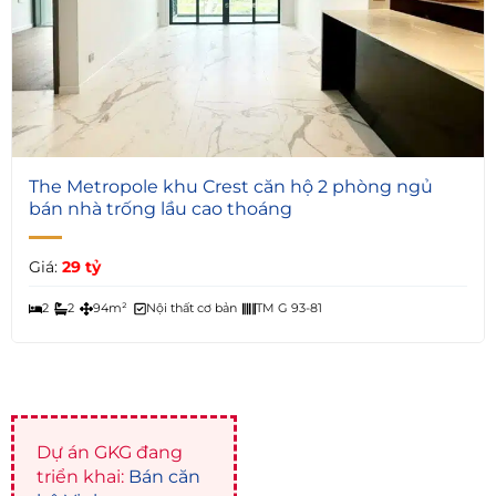
6
The Metropole khu Crest căn hộ 2 phòng ngủ
bán nhà trống lầu cao thoáng
Giá:
29 tỷ
2
2
94m²
Nội thất cơ bản
TM G 93-81
Dự án GKG đang
triển khai:
Bán căn