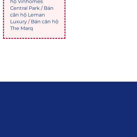
hộ Vinhomes
Central Park
/
Bán
căn hộ Leman
Luxury
/
Bán căn hộ
The Marq
Liên hệ
0915.916.915
Hotline
:
Email
: giakhanhland.vn@gmail.com
Địa Chỉ
: 55 Trần Văn Khê, Phường Gia
Định, Tp.HCM
Giới Thiệu
Đối tác:
GKG