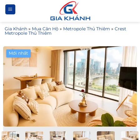
Bỏ
qua
nội
Gia Khánh
»
Mua Căn Hộ
»
Metropole Thủ Thiêm
»
Crest
dung
Metropole Thủ Thiêm
Mới nhất