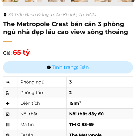
33 Trần Bạch Đằng, p. An Khánh, Tp. HCM
The Metropole Crest bán căn 3 phòng
ngủ nhà đẹp lầu cao view sông thoáng
65 tỷ
Giá:
Tình trạng: Bán
Phòng ngủ
3
Phòng tắm
2
Diện tích
151m²
Nội thất
Nội thất đầy đủ
Mã tin
TM G 93-69
Dự án
The Metropole