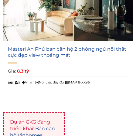
5
Masteri An Phú bán căn hộ 2 phòng ngủ nội thất
cực đẹp view thoáng mát
Giá:
8,3 tỷ
2
2
71m²
Nội thất đầy đủ
MAP 8-XX96
Dự án GKG đang
triển khai:
Bán căn
hộ Vinhomes