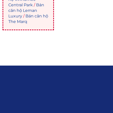
Central Park
/
Bán
căn hộ Leman
Luxury
/
Bán căn hộ
The Marq
Liên hệ
0915.916.915
Hotline
:
Email
: giakhanhland.vn@gmail.com
Địa Chỉ
: 55 Trần Văn Khê, Phường Gia
Định, Tp.HCM
Giới Thiệu
Đối tác:
GKG