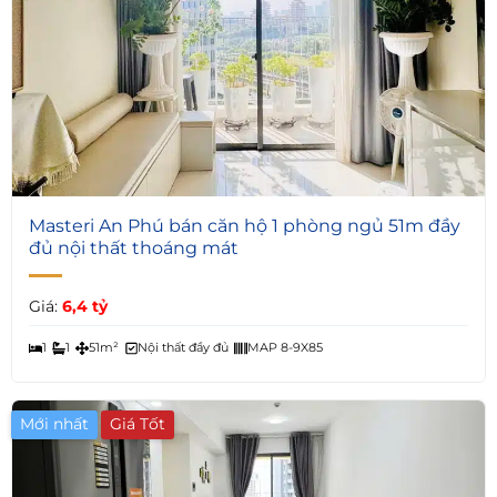
5
Masteri An Phú bán căn hộ 1 phòng ngủ 51m đầy
đủ nội thất thoáng mát
Giá:
6,4 tỷ
1
1
51m²
Nội thất đầy đủ
MAP 8-9X85
Mới nhất
Giá Tốt