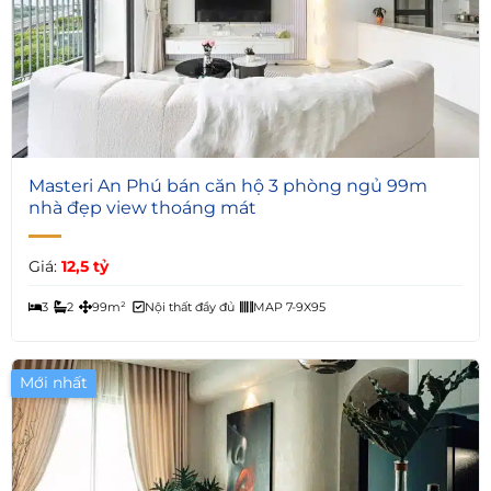
6
Masteri An Phú bán căn hộ 3 phòng ngủ 99m
nhà đẹp view thoáng mát
Giá:
12,5 tỷ
3
2
99m²
Nội thất đầy đủ
MAP 7-9X95
Mới nhất