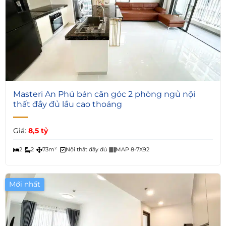
5
Masteri An Phú bán căn góc 2 phòng ngủ nội
thất đầy đủ lầu cao thoáng
Giá:
8,5 tỷ
2
2
73m²
Nội thất đầy đủ
MAP 8-7X92
Mới nhất