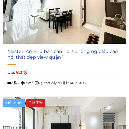
4
Masteri An Phú bán căn hộ 2 phòng ngủ lầu cao
nội thất đẹp view quận 1
Giá:
8,2 tỷ
2
2
69m²
Nội thất đầy đủ
MAP 7-6X93
Mới nhất
Giá Tốt