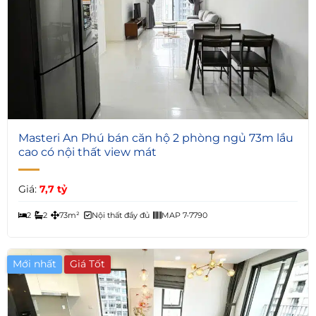
5
Masteri An Phú bán căn hộ 2 phòng ngủ 73m lầu
cao có nội thất view mát
Giá:
7,7 tỷ
2
2
73m²
Nội thất đầy đủ
MAP 7-7790
Mới nhất
Giá Tốt