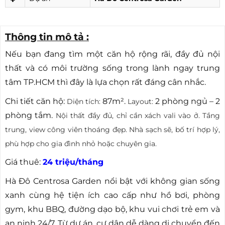
Thông tin mô tả :
Nếu bạn đang tìm một căn hộ rộng rãi, đầy đủ nội
thất và có môi trường sống trong lành ngay trung
tâm TP.HCM thì đây là lựa chọn rất đáng cân nhắc.
Chi tiết căn hộ:
87m².
2 phòng ngủ – 2
Diện tích:
Layout:
phòng tắm.
Nội thất đầy đủ, chỉ cần xách vali vào ở.
Tầng
trung, view công viên thoáng đẹp.
Nhà sạch sẽ, bố trí hợp lý,
phù hợp cho gia đình nhỏ hoặc chuyên gia.
Giá thuê:
24 triệu/tháng
Hà Đô Centrosa Garden nổi bật với không gian sống
xanh cùng hệ tiện ích cao cấp như hồ bơi, phòng
gym, khu BBQ, đường dạo bộ, khu vui chơi trẻ em và
an ninh 24/7. Từ dự án, cư dân dễ dàng di chuyển đến