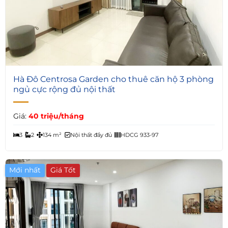
5
Hà Đô Centrosa Garden cho thuê căn hộ 3 phòng
ngủ cực rộng đủ nội thất
Giá:
40 triệu/tháng
3
2
134 m²
Nội thất đầy đủ
HDCG 933-97
Mới nhất
Giá Tốt