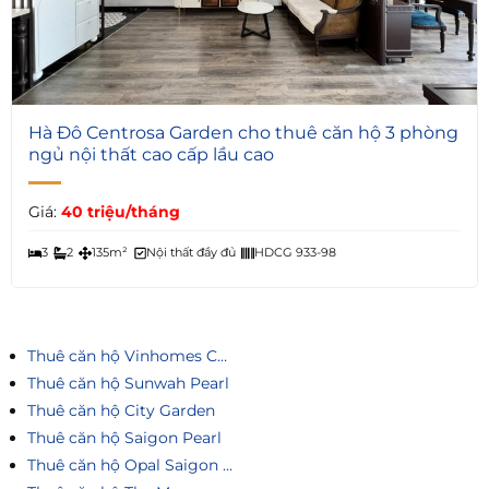
7
Hà Đô Centrosa Garden cho thuê căn hộ 3 phòng
ngủ nội thất cao cấp lầu cao
Giá:
40 triệu/tháng
3
2
135m²
Nội thất đầy đủ
HDCG 933-98
Thuê căn hộ Vinhomes Central Park
Thuê căn hộ Sunwah Pearl
Thuê căn hộ City Garden
Thuê căn hộ Saigon Pearl
Thuê căn hộ Opal Saigon Pearl