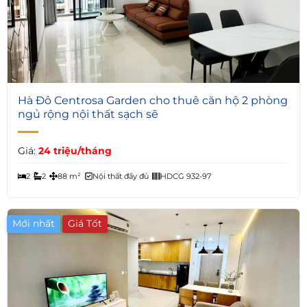
5
Hà Đô Centrosa Garden cho thuê căn hộ 2 phòng
ngủ rộng nội thất sạch sẽ
Giá:
24 triệu/tháng
2
2
88 m²
Nội thất đầy đủ
HDCG 932-97
Mới nhất
Giá Tốt