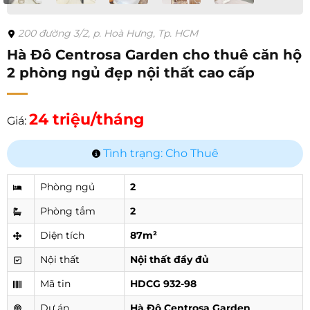
200 đường 3/2, p. Hoà Hưng, Tp. HCM
Hà Đô Centrosa Garden cho thuê căn hộ
2 phòng ngủ đẹp nội thất cao cấp
24 triệu/tháng
Giá:
Tình trạng: Cho Thuê
Phòng ngủ
2
Phòng tắm
2
Diện tích
87m²
Nội thất
Nội thất đầy đủ
Mã tin
HDCG 932-98
Dự án
Hà Đô Centrosa Garden