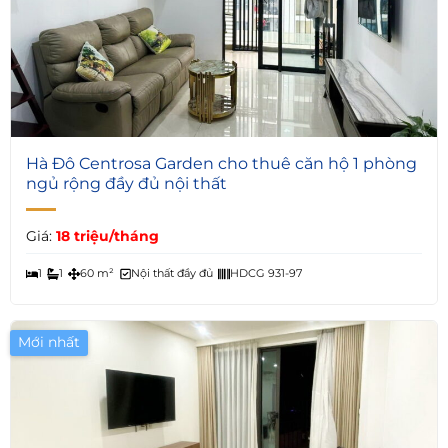
5
Hà Đô Centrosa Garden cho thuê căn hộ 1 phòng
ngủ rộng đầy đủ nội thất
Giá:
18 triệu/tháng
1
1
60 m²
Nội thất đầy đủ
HDCG 931-97
Mới nhất