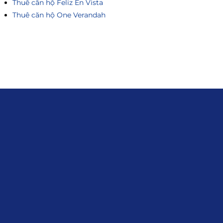
Thuê căn hộ Feliz En Vista
Thuê căn hộ One Verandah
Liên hệ
0915.916.915
Hotline
:
Email
: giakhanhland.vn@gmail.com
Địa Chỉ
: 55 Trần Văn Khê, Phường Gia
Định, Tp.HCM
Giới Thiệu
Đối tác:
GKG
Đăng Ký Nhận Thông Tin