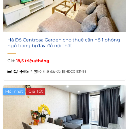
5
Hà Đô Centrosa Garden cho thuê căn hộ 1 phòng
ngủ trang bị đầy đủ nội thất
Giá:
18,5 triệu/tháng
1
1
60m²
Nội thất đầy đủ
HDCG 931-98
Mới nhất
Giá Tốt