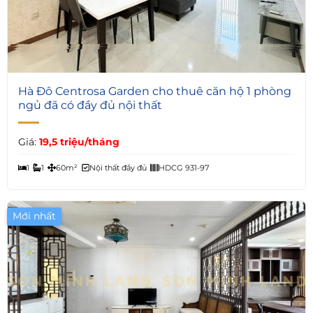
3
Hà Đô Centrosa Garden cho thuê căn hộ 1 phòng
ngủ đã có đầy đủ nội thất
Giá:
19,5 triệu/tháng
1
1
60m²
Nội thất đầy đủ
HDCG 931-97
Mới nhất