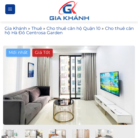
Bỏ
qua
nội
Gia Khánh
»
Thuê
»
Cho thuê căn hộ Quận 10
»
Cho thuê căn
dung
hộ Hà Đô Centrosa Garden
Mới nhất
Giá Tốt