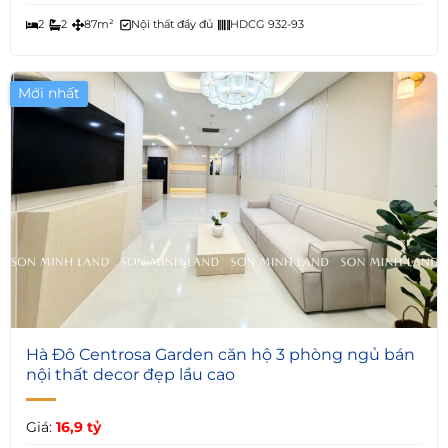
2
2
87m²
Nội thất đầy đủ
HDCG 932-93
Mới nhất
6
Hà Đô Centrosa Garden căn hộ 3 phòng ngủ bán
nội thất decor đẹp lầu cao
Giá:
16,9 tỷ