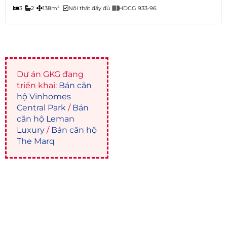
3
2
138m²
Nội thất đầy đủ
HDCG 933-96
Dự án GKG đang
triển khai:
Bán căn
hộ Vinhomes
Central Park
/
Bán
căn hộ Leman
Luxury
/
Bán căn hộ
The Marq
Liên hệ