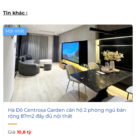
Tin khác :
Mới nhất
1
Hà Đô Centrosa Garden căn hộ 2 phòng ngủ bán
rộng 87m2 đầy đủ nội thất
Giá:
10,8 tỷ