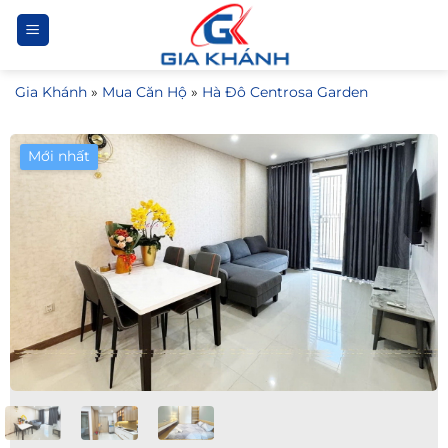
Bỏ
qua
nội
Gia Khánh
»
Mua Căn Hộ
»
Hà Đô Centrosa Garden
dung
Mới nhất