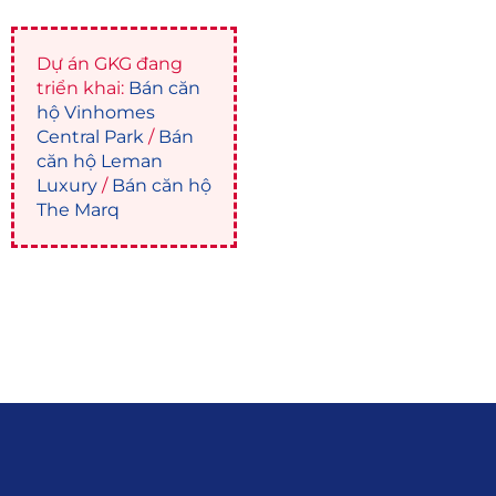
Dự án GKG đang
triển khai:
Bán căn
hộ Vinhomes
Central Park
/
Bán
căn hộ Leman
Luxury
/
Bán căn hộ
The Marq
Liên hệ
0915.916.915
Hotline
:
Email
: giakhanhland.vn@gmail.com
Địa Chỉ
: 55 Trần Văn Khê, Phường Gia