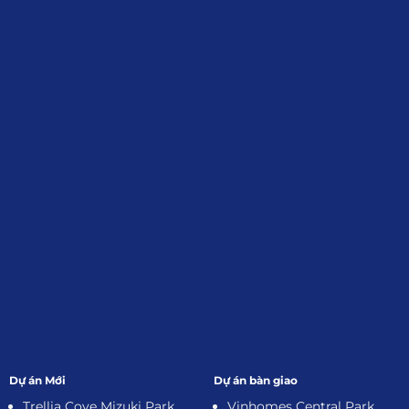
Định, Tp.HCM
Giới Thiệu
Đối tác:
GKG
Đăng Ký Nhận Thông Tin
Dự án Mới
Dự án bàn giao
Trellia Cove Mizuki Park
Vinhomes Central Park