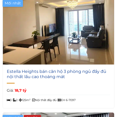
Mới nhất
6
Estella Heights bán căn hộ 3 phòng ngủ đầy đủ
nội thất lầu cao thoáng mát
Giá:
18,7 tỷ
3
2
125m²
Nội thất đầy đủ
EH 6-7097