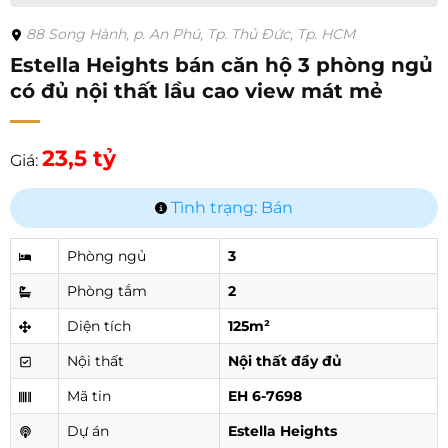
88 Song Hành, p. An Phú, Tp. Thủ Đức, Tp. HCM
Estella Heights bán căn hộ 3 phòng ngủ
có đủ nội thất lầu cao view mát mẻ
23,5 tỷ
Giá:
Tình trạng: Bán
Phòng ngủ
3
Phòng tắm
2
Diện tích
125m²
Nội thất
Nội thất đầy đủ
Mã tin
EH 6-7698
Dự án
Estella Heights