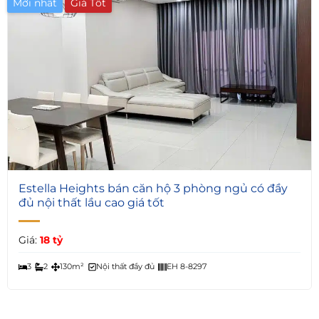
Mới nhất
6
Estella Heights bán căn hộ 3 phòng ngủ có đầy
đủ nội thất lầu cao giá tốt
Giá:
18 tỷ
3
2
130m²
Nội thất đầy đủ
EH 8-8297