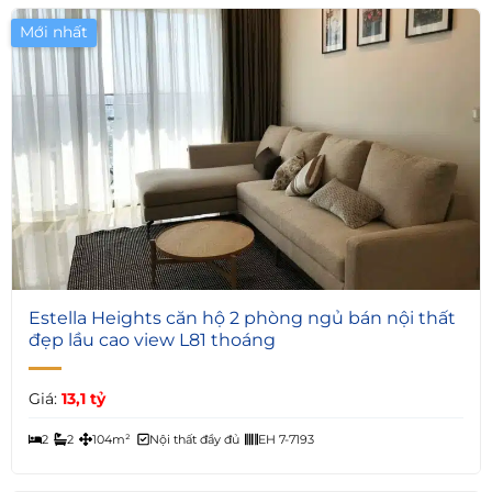
Mới nhất
5
Estella Heights căn hộ 2 phòng ngủ bán nội thất
đẹp lầu cao view L81 thoáng
Giá:
13,1 tỷ
2
2
104m²
Nội thất đầy đủ
EH 7-7193