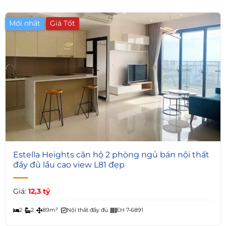
Mới nhất
5
Estella Heights căn hộ 2 phòng ngủ bán nội thất
đầy đủ lầu cao view L81 đẹp
Giá:
12,3 tỷ
2
2
89m²
Nội thất đầy đủ
EH 7-6891