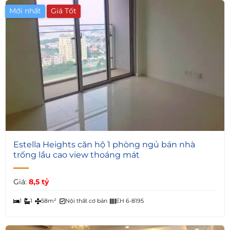
Mới nhất
5
Estella Heights căn hộ 1 phòng ngủ bán nhà
trống lầu cao view thoáng mát
Giá:
8,5 tỷ
1
1
58m²
Nội thất cơ bản
EH 6-8195