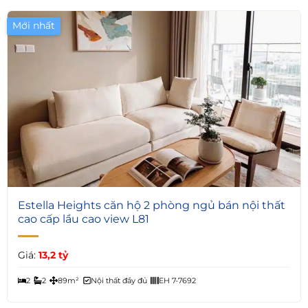
Mới nhất
6
Estella Heights căn hộ 2 phòng ngủ bán nội thất
cao cấp lầu cao view L81
Giá:
13,2 tỷ
2
2
89m²
Nội thất đầy đủ
EH 7-7692