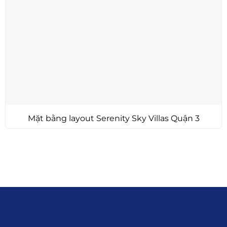
Mặt bằng layout Serenity Sky Villas Quận 3
Liên hệ
0915.916.915
Hotline
:
Email
: giakhanhland.vn@gmail.com
Địa Chỉ
: 55 Trần Văn Khê, Phường Gia