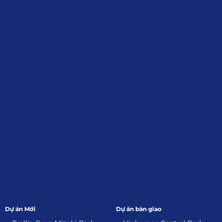
Định, Tp.HCM
Giới Thiệu
Đối tác:
GKG
Đăng Ký Nhận Thông Tin
Dự án Mới
Dự án bàn giao