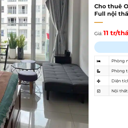
Cho thuê O
Full nội th
11 tr/t
Giá:
Phòng 
Phòng 
Diện tíc
Nội thất