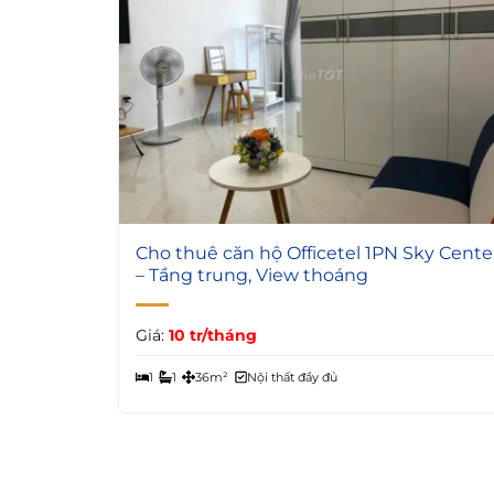
5
Cho thuê căn hộ Officetel 1PN Sky Cente
– Tầng trung, View thoáng
Giá:
10 tr/tháng
1
1
36m²
Nội thất đầy đủ