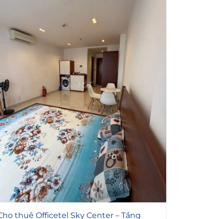
5
Cho thuê Officetel Sky Center – Tầng