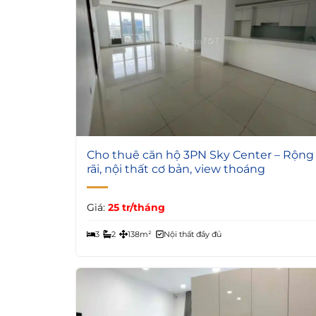
5
Cho thuê căn hộ 3PN Sky Center – Rộng
rãi, nội thất cơ bản, view thoáng
Giá:
25 tr/tháng
3
2
138m²
Nội thất đầy đủ