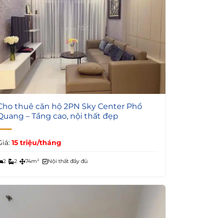
5
Cho thuê căn hộ 2PN Sky Center Phổ
Quang – Tầng cao, nội thất đẹp
Giá:
15 triệu/tháng
2
2
74m²
Nội thất đầy đủ