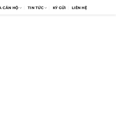
A CĂN HỘ
TIN TỨC
KÝ GỬI
LIÊN HỆ