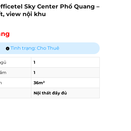
fficetel Sky Center Phổ Quang –
ất, view nội khu
háng
Tình trạng: Cho Thuê
ngủ
1
tắm
1
h
36m²
Nội thất đầy đủ