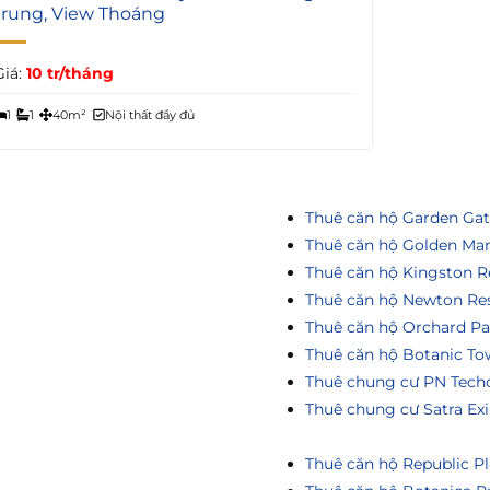
trung, View Thoáng
Giá:
10 tr/tháng
1
1
40m²
Nội thất đầy đủ
Thuê căn hộ Garden Ga
Thuê căn hộ Golden Ma
Thuê căn hộ Kingston R
Thuê căn hộ Newton Re
Thuê căn hộ Orchard Pa
Thuê căn hộ Botanic To
Thuê chung cư PN Tech
Thuê chung cư Satra Ex
Thuê căn hộ Republic Pl