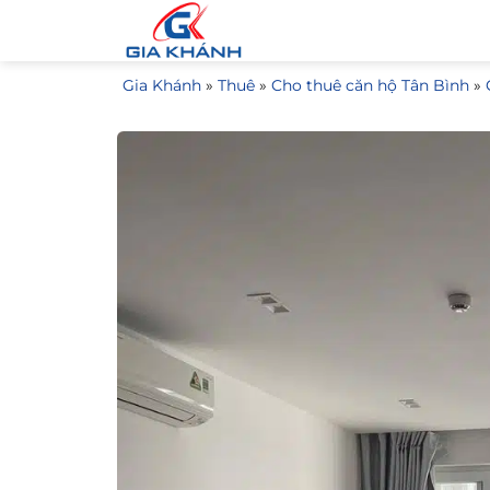
Bỏ
qua
nội
Gia Khánh
»
Thuê
»
Cho thuê căn hộ Tân Bình
»
dung