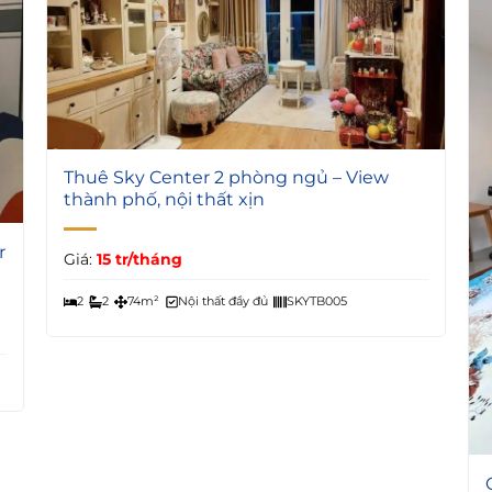
6
Thuê Sky Center 2 phòng ngủ – View
thành phố, nội thất xịn
r
Giá:
15 tr/tháng
2
2
74m²
Nội thất đầy đủ
SKYTB005