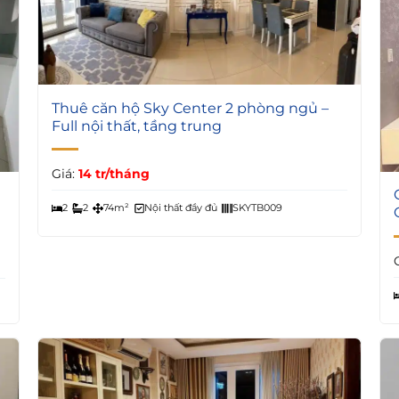
4
Thuê căn hộ Sky Center 2 phòng ngủ –
Full nội thất, tầng trung
Giá:
14 tr/tháng
2
2
74m²
Nội thất đầy đủ
SKYTB009