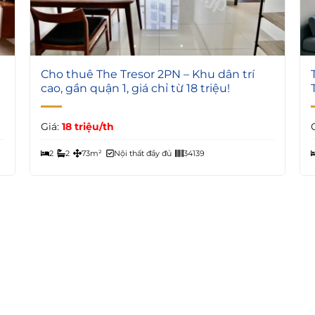
5
Cho thuê The Tresor 2PN – Khu dân trí
cao, gần quận 1, giá chỉ từ 18 triệu!
Giá:
18 triệu/th
2
2
73m²
Nội thất đầy đủ
34139