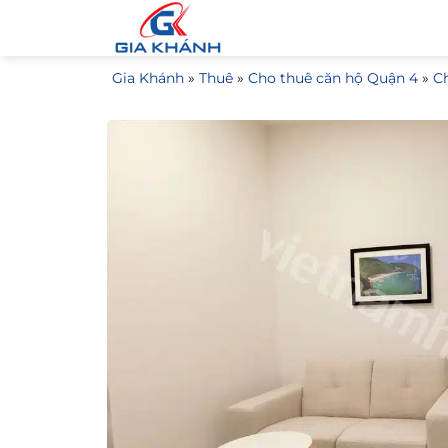
Bỏ
qua
nội
Gia Khánh
»
Thuê
»
Cho thuê căn hộ Quận 4
»
Ch
dung