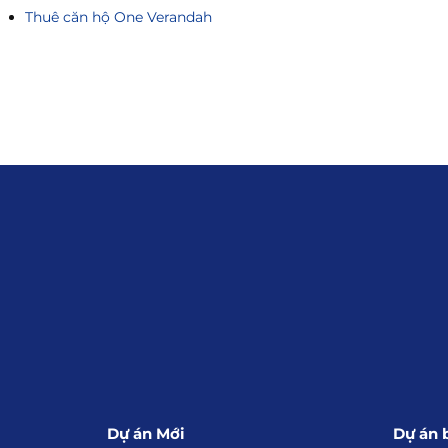
Thuê căn hộ One Verandah
Liên hệ
0915.916.915
Hotline
:
Email
: giakhanhland.vn@gmail.c
Địa Chỉ
: 55 Trần Văn Khê, Phường
Giới Thiệu
Đối tác:
GKG
Dự án Mới
Dự án 