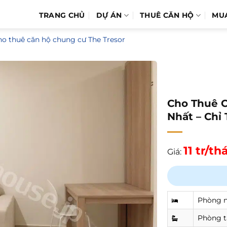
TRANG CHỦ
DỰ ÁN
THUÊ CĂN HỘ
MU
o thuê căn hộ chung cư The Tresor
Cho Thuê C
Nhất – Chỉ 
11 tr/t
Giá:
Phòng 
Phòng 