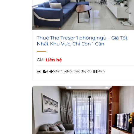
6
Thuê The Tresor 1 phòng ngủ – Giá Tốt
Nhất Khu Vực, Chỉ Còn 1 Căn
Giá:
Liên hệ
1
1
50m²
Nội thất đầy đủ
34219