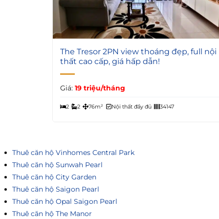
6
The Tresor 2PN view thoáng đẹp, full nội
thất cao cấp, giá hấp dẫn!
Giá:
19 triệu/tháng
2
2
76m²
Nội thất đầy đủ
34147
Thuê căn hộ Vinhomes Central Park
Thuê căn hộ Sunwah Pearl
Thuê căn hộ City Garden
Thuê căn hộ Saigon Pearl
Thuê căn hộ Opal Saigon Pearl
Thuê căn hộ The Manor