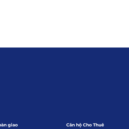
Đăng Ký Nhận Th
om
 Gia Định, Tp.HCM
bàn giao
Căn hộ Cho Thuê