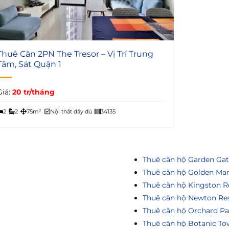
7
Thuê Căn 2PN The Tresor – Vị Trí Trung
Tâm, Sát Quận 1
Giá:
20 tr/tháng
2
2
75m²
Nội thất đầy đủ
34135
Thuê căn hộ Garden Ga
Thuê căn hộ Golden Ma
Thuê căn hộ Kingston R
Thuê căn hộ Newton Re
Thuê căn hộ Orchard Pa
Thuê căn hộ Botanic To