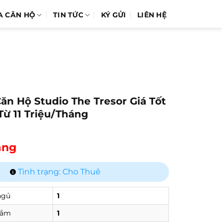
A CĂN HỘ
TIN TỨC
KÝ GỬI
LIÊN HỆ
ăn Hộ Studio The Tresor Giá Tốt
Từ 11 Triệu/Tháng
háng
Tình trạng: Cho Thuê
ngủ
1
tắm
1