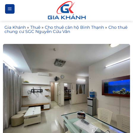
Bỏ
qua
nội
Gia Khánh
»
Thuê
»
Cho thuê căn hộ Bình Thạnh
»
Cho thuê
dung
chung cư SGC Nguyễn Cửu Vân