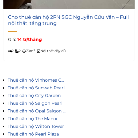
4
Cho thuê căn hộ 2PN SGC Nguyễn Cửu Vân – Full
nội thất, tầng trung
Giá:
14 tr/tháng
2
2
70m²
Nội thất đầy đủ
Thuê căn hộ Vinhomes Central Park
Thuê căn hộ Sunwah Pearl
Thuê căn hộ City Garden
Thuê căn hộ Saigon Pearl
Thuê căn hộ Opal Saigon Pearl
Thuê căn hộ The Manor
Thuê căn hộ Wilton Tower
Thuê căn hộ Pearl Plaza