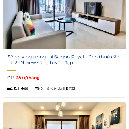
7
Sống sang trọng tại Saigon Royal – Cho thuê căn
hộ 2PN view sông tuyệt đẹp
Giá:
28 tr/tháng
2
2
88m²
Nội thất đầy đủ
34133