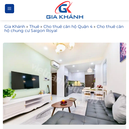
Bỏ
qua
nội
Gia Khánh
»
Thuê
»
Cho thuê căn hộ Quận 4
»
Cho thuê căn
dung
hộ chung cư Saigon Royal