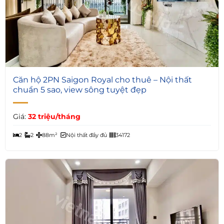
12
Căn hộ 2PN Saigon Royal cho thuê – Nội thất
chuẩn 5 sao, view sông tuyệt đẹp
Giá:
32 triệu/tháng
2
2
88m²
Nội thất đầy đủ
34172