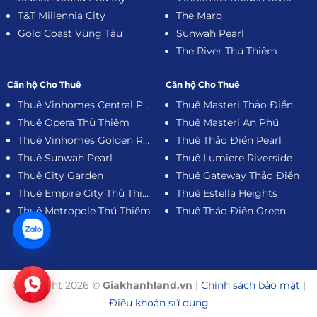
T&T Millennia City
The Marq
Gold Coast Vũng Tàu
Sunwah Pearl
The River Thủ Thiêm
Căn hộ Cho Thuê
Căn hộ Cho Thuê
Thuê Vinhomes Central Park
Thuê Masteri Thảo Điền
Thuê Opera Thủ Thiêm
Thuê Masteri An Phú
Thuê Vinhomes Golden River
Thuê Thảo Điền Pearl
Thuê Sunwah Pearl
Thuê Lumiere Riverside
Thuê City Garden
Thuê Gateway Thảo Điền
Thuê Empire City Thủ Thiêm
Thuê Estella Heights
Thuê Metropole Thủ Thiêm
Thuê Thảo Điền Green
Copyright 2026 ©
Giakhanhland.vn
|
Chính sách bảo mật
|
Điều khoản sử dụng