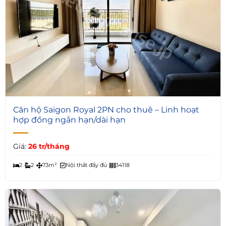
8
Căn hộ Saigon Royal 2PN cho thuê – Linh hoạt
hợp đồng ngắn hạn/dài hạn
Giá:
26 tr/tháng
2
2
73m²
Nội thất đầy đủ
34118