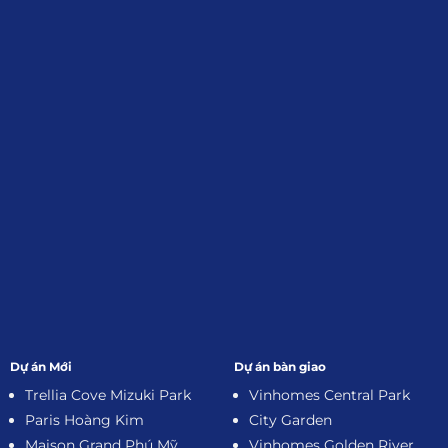
Đối tác:
GKG
Đăng Ký Nhận Thông Tin
Dự án Mới
Dự án bàn giao
Trellia Cove Mizuki Park
Vinhomes Central Park
Paris Hoàng Kim
City Garden
Maison Grand Phú Mỹ
Vinhomes Golden River