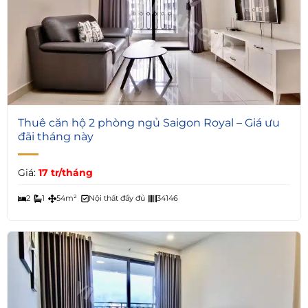
6
Thuê căn hộ 2 phòng ngủ Saigon Royal – Giá ưu
đãi tháng này
Giá:
17 tr/tháng
2
1
54m²
Nội thất đầy đủ
34146