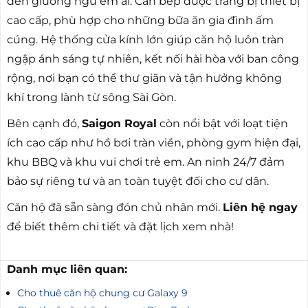
đến giường ngủ êm ái. Căn bếp được trang bị thiết bị
cao cấp, phù hợp cho những bữa ăn gia đình ấm
cúng. Hệ thống cửa kính lớn giúp căn hộ luôn tràn
ngập ánh sáng tự nhiên, kết nối hài hòa với ban công
rộng, nơi bạn có thể thư giãn và tận hưởng không
khí trong lành từ sông Sài Gòn.
Bên cạnh đó,
Saigon Royal
còn nổi bật với loạt tiện
ích cao cấp như hồ bơi tràn viền, phòng gym hiện đại,
khu BBQ và khu vui chơi trẻ em. An ninh 24/7 đảm
bảo sự riêng tư và an toàn tuyệt đối cho cư dân.
Căn hộ đã sẵn sàng đón chủ nhân mới.
Liên hệ ngay
để biết thêm chi tiết và đặt lịch xem nhà!
Danh mục liên quan:
Cho thuê căn hộ chung cư Galaxy 9