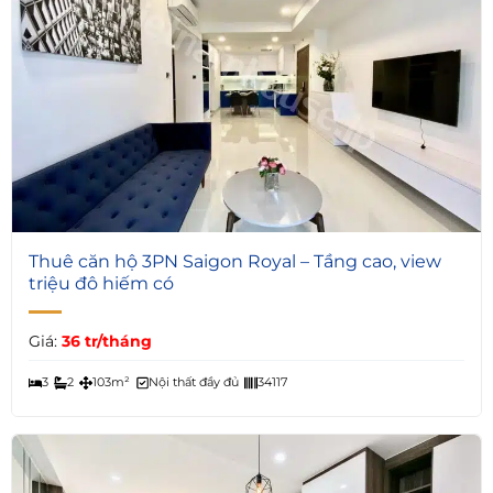
9
Thuê căn hộ 3PN Saigon Royal – Tầng cao, view
triệu đô hiếm có
Giá:
36 tr/tháng
3
2
103m²
Nội thất đầy đủ
34117