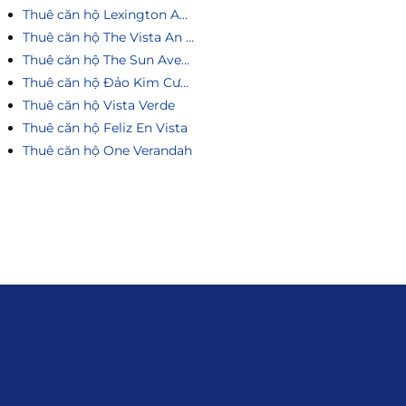
Thuê căn hộ Lexington An Phú
Thuê căn hộ The Vista An Phú
Thuê căn hộ The Sun Avenue
Thuê căn hộ Đảo Kim Cương
Thuê căn hộ Vista Verde
Thuê căn hộ Feliz En Vista
Thuê căn hộ One Verandah
Liên hệ
0915.916.915
Hotline
:
Email
: giakhanhland.vn@gmail.com
Địa Chỉ
: 55 Trần Văn Khê, Phường Gia
Định, Tp.HCM
Giới Thiệu