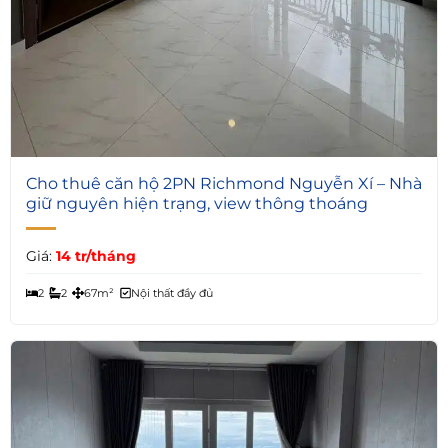
6
Cho thuê căn hộ 2PN Richmond Nguyễn Xí – Nhà
giữ nguyên hiện trạng, view thông thoáng
Giá:
14 tr/tháng
2
2
67m²
Nội thất đầy đủ