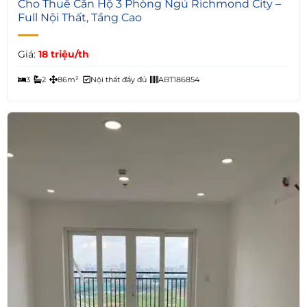
Cho Thuê Căn Hộ 3 Phòng Ngủ Richmond City –
Full Nội Thất, Tầng Cao
Giá:
18 triệu/th
3
2
86m²
Nội thất đầy đủ
ABT186854