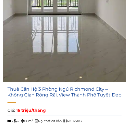
6
Thuê Căn Hộ 3 Phòng Ngủ Richmond City –
Không Gian Rộng Rãi, View Thành Phố Tuyệt Đẹp
Giá:
16 triệu/tháng
3
2
86m²
Nội thất cơ bản
ABT65473