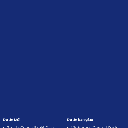
Định, Tp.HCM
Giới Thiệu
Đối tác:
GKG
Đăng Ký Nhận Thông Tin
Dự án Mới
Dự án bàn giao
Trellia Cove Mizuki Park
Vinhomes Central Park