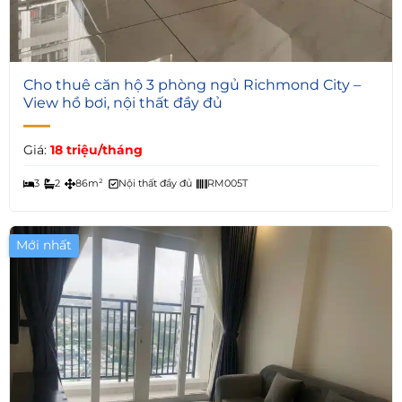
5
Cho thuê căn hộ 3 phòng ngủ Richmond City –
View hồ bơi, nội thất đầy đủ
Giá:
18 triệu/tháng
3
2
86m²
Nội thất đầy đủ
RM005T
Mới nhất