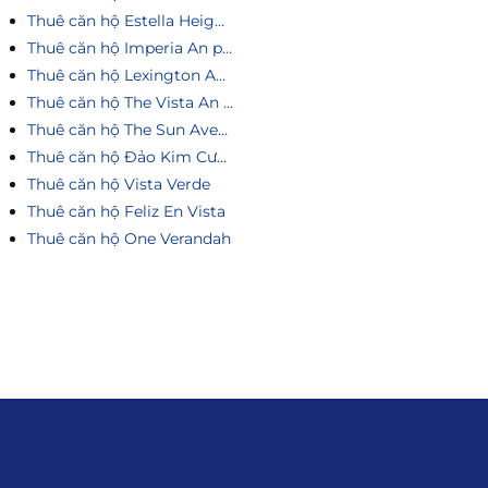
Thuê căn hộ Estella Heights
Thuê căn hộ Imperia An phú
Thuê căn hộ Lexington An Phú
Thuê căn hộ The Vista An Phú
Thuê căn hộ The Sun Avenue
Thuê căn hộ Đảo Kim Cương
Thuê căn hộ Vista Verde
Thuê căn hộ Feliz En Vista
Thuê căn hộ One Verandah
Liên hệ
0915.916.915
Hotline
:
Email
: giakhanhland.vn@gmail.com
Địa Chỉ
: 55 Trần Văn Khê, Phường Gia