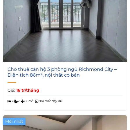
4
Cho thuê căn hộ 3 phòng ngủ Richmond City –
Diện tích 86m², nội thất cơ bản
Giá:
16 tr/tháng
3
2
86m²
Nội thất đầy đủ
Mới nhất