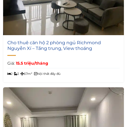
6
Cho thuê căn hộ 2 phòng ngủ Richmond
Nguyễn Xí – Tầng trung, View thoáng
Giá:
15.5 triệu/tháng
2
2
67m²
Nội thất đầy đủ