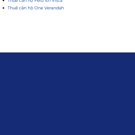
Thuê căn hộ Feliz En Vista
Thuê căn hộ One Verandah
Liên hệ
0915.916.915
Hotline
:
Email
: giakhanhland.vn@gmail.com
Địa Chỉ
: 55 Trần Văn Khê, Phường Gia
Định, Tp.HCM
Giới Thiệu
Đối tác:
GKG
Đăng Ký Nhận Thông Tin