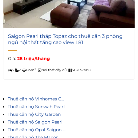
5
Saigon Pearl tháp Topaz cho thuê căn 3 phòng
ngủ nội thất tầng cao view L81
Giá:
28 triệu/tháng
3
2
135m²
Nội thất đầy đủ
SGP 5-7X92
Thuê căn hộ Vinhomes Central Park
Thuê căn hộ Sunwah Pearl
Thuê căn hộ City Garden
Thuê căn hộ Saigon Pearl
Thuê căn hộ Opal Saigon Pearl
Thuê căn hộ The Manor