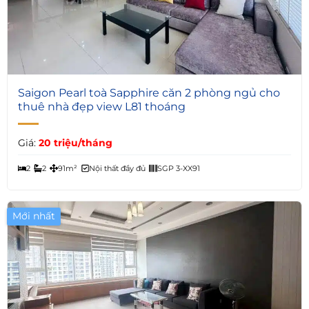
4
Saigon Pearl toà Sapphire căn 2 phòng ngủ cho
thuê nhà đẹp view L81 thoáng
Giá:
20 triệu/tháng
2
2
91m²
Nội thất đầy đủ
SGP 3-XX91
Mới nhất
Giá Tốt