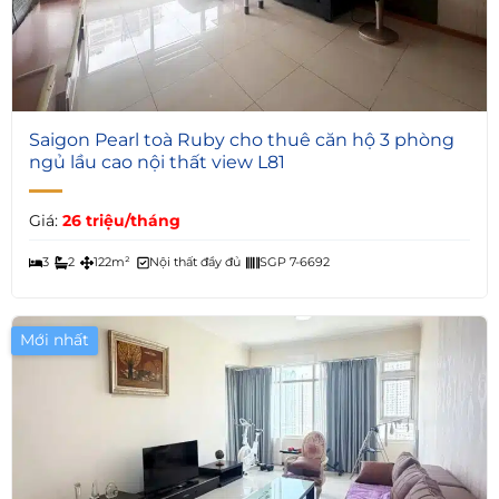
5
Saigon Pearl toà Ruby cho thuê căn hộ 3 phòng
ngủ lầu cao nội thất view L81
Giá:
26 triệu/tháng
3
2
122m²
Nội thất đầy đủ
SGP 7-6692
Mới nhất
Giá Tốt