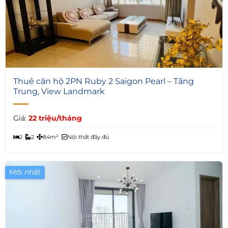
5
Thuê căn hộ 2PN Ruby 2 Saigon Pearl – Tầng
Trung, View Landmark
Giá:
22 triệu/tháng
2
2
84m²
Nội thất đầy đủ
Mới nhất