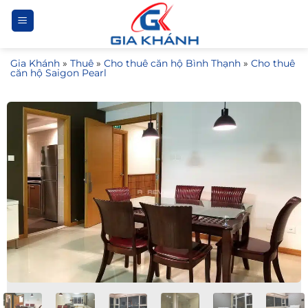
Bỏ
qua
nội
Gia Khánh
»
Thuê
»
Cho thuê căn hộ Bình Thạnh
»
Cho thuê
dung
căn hộ Saigon Pearl