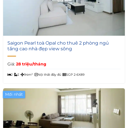
6
Saigon Pearl toà Opal cho thuê 2 phòng ngủ
tầng cao nhà đẹp view sông
Giá:
28 triệu/tháng
2
2
94m²
Nội thất đầy đủ
SGP 2-6X89
Mới nhất