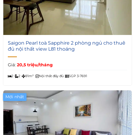
5
Saigon Pearl toà Sapphire 2 phòng ngủ cho thuê
đủ nội thất view L81 thoáng
Giá:
20,5 triệu/tháng
2
2
91m²
Nội thất đầy đủ
SGP 3-7691
Mới nhất