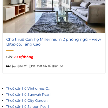
7
Cho thuê Căn hộ Millennium 2 phòng ngủ – View
Bitexco, Tầng Cao
Giá:
20 tr/tháng
2
2
65m²
Nội thất đầy đủ
34142
Thuê căn hộ Vinhomes Central Park
Thuê căn hộ Sunwah Pearl
Thuê căn hộ City Garden
Thuê căn hộ Saigon Pearl