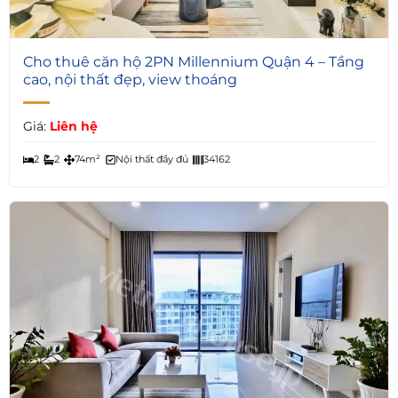
7
Cho thuê căn hộ 2PN Millennium Quận 4 – Tầng
cao, nội thất đẹp, view thoáng
Giá:
Liên hệ
2
2
74m²
Nội thất đầy đủ
34162