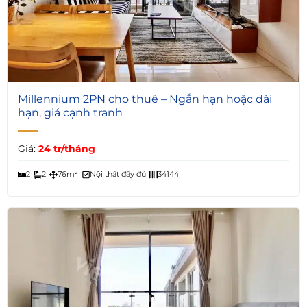
6
Millennium 2PN cho thuê – Ngắn hạn hoặc dài
hạn, giá cạnh tranh
Giá:
24 tr/tháng
2
2
76m²
Nội thất đầy đủ
34144