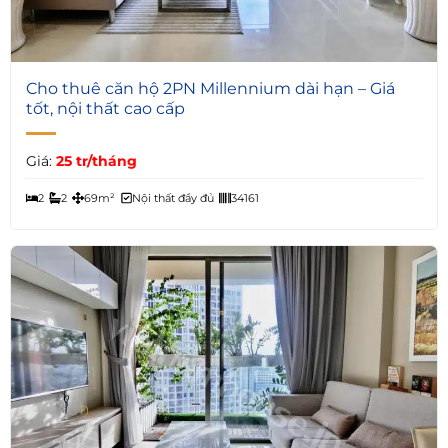
7
Cho thuê căn hộ 2PN Millennium dài hạn – Giá
tốt, nội thất cao cấp
Giá:
25 tr/tháng
2
2
69m²
Nội thất đầy đủ
34161