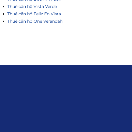
Thuê căn hộ Vista Verde
Thuê căn hộ Feliz En Vista
Thuê căn hộ One Verandah
Liên hệ
0915.916.915
Hotline
:
Email
: giakhanhland.vn@gmail.com
Địa Chỉ
: 55 Trần Văn Khê, Phường Gia
Định, Tp.HCM
Giới Thiệu
Đối tác:
GKG
Đăng Ký Nhận Thông Tin