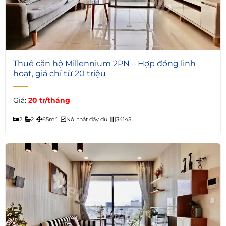
7
Thuê căn hộ Millennium 2PN – Hợp đồng linh
hoạt, giá chỉ từ 20 triệu
Giá:
20 tr/tháng
2
2
65m²
Nội thất đầy đủ
34145