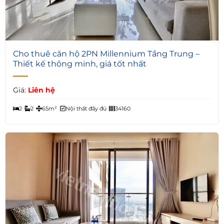
6
Cho thuê căn hộ 2PN Millennium Tầng Trung –
Thiết kế thông minh, giá tốt nhất
Giá:
Liên hệ
2
2
65m²
Nội thất đầy đủ
34160