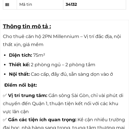
Mã tin
34132
Thông tin mô tả :
Cho thuê căn hộ 2PN Millennium – Vị trí đắc địa, nội
thất xịn, giá mềm
Diện tích:
75m²
Thiết kế:
2 phòng ngủ – 2 phòng tắm
Nội thất:
Cao cấp, đầy đủ, sẵn sàng dọn vào ở
️ Điểm nổi bật:
✅
Vị trí trung tâm:
Gần sông Sài Gòn, chỉ vài phút di
chuyển đến Quận 1, thuận tiện kết nối với các khu
vực lân cận
✅
Gần các tiện ích quan trọng:
Kề cận nhiều trường
đại học, nhà hàng sang trọng, trung tâm thương mại