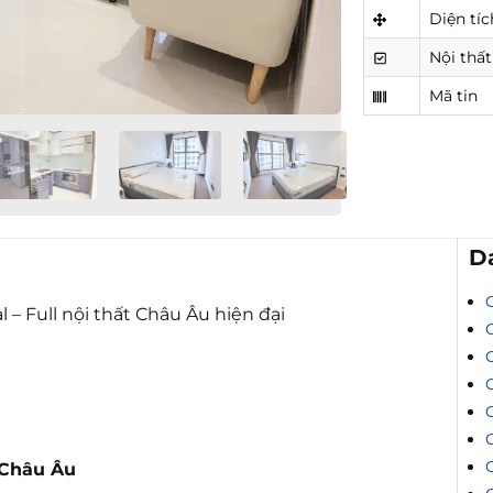
Diện tíc
Nội thất
Mã tin
D
– Full nội thất Châu Âu hiện đại
 Châu Âu