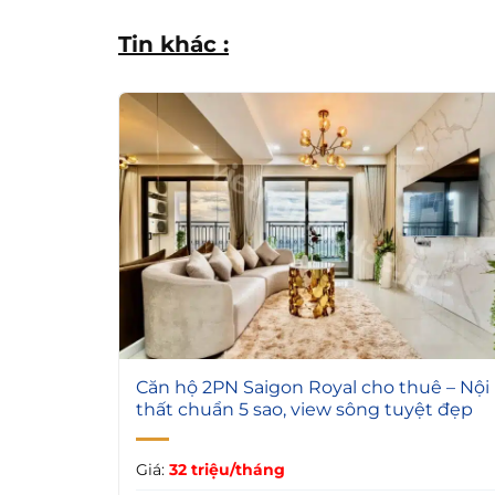
Tin khác :
12
Căn hộ 2PN Saigon Royal cho thuê – Nội
thất chuẩn 5 sao, view sông tuyệt đẹp
Giá:
32 triệu/tháng