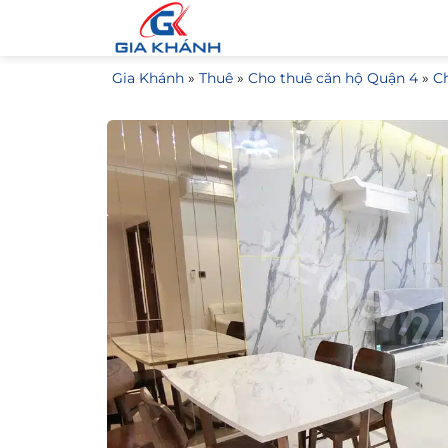
Bỏ
qua
nội
Gia Khánh
»
Thuê
»
Cho thuê căn hộ Quận 4
»
C
dung