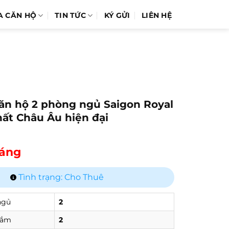
A CĂN HỘ
TIN TỨC
KÝ GỬI
LIÊN HỆ
ăn hộ 2 phòng ngủ Saigon Royal
thất Châu Âu hiện đại
háng
Tình trạng: Cho Thuê
ngủ
2
tắm
2