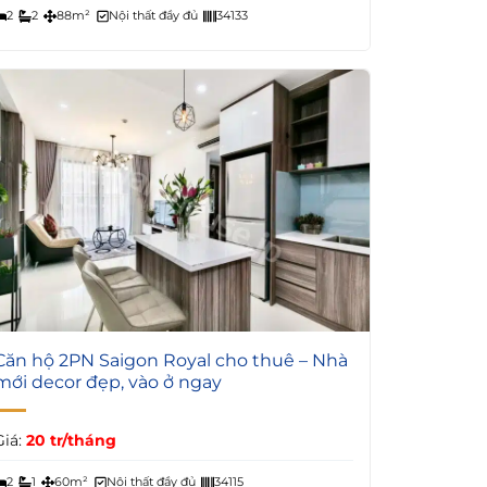
2
2
88m²
Nội thất đầy đủ
34133
6
Căn hộ 2PN Saigon Royal cho thuê – Nhà
mới decor đẹp, vào ở ngay
Giá:
20 tr/tháng
2
1
60m²
Nội thất đầy đủ
34115