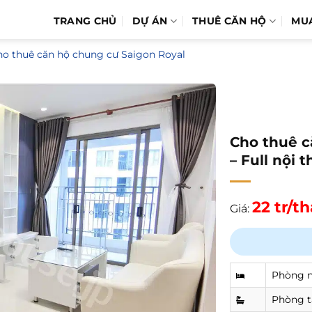
TRANG CHỦ
DỰ ÁN
THUÊ CĂN HỘ
MU
ho thuê căn hộ chung cư Saigon Royal
Cho thuê c
– Full nội 
22 tr/t
Giá:
Phòng 
Phòng 