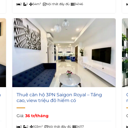
2
1
54m²
Nội thất đầy đủ
34146
9
h
Thuê căn hộ 3PN Saigon Royal – Tầng
cao, view triệu đô hiếm có
Giá:
36 tr/tháng
3
2
103m²
Nội thất đầy đủ
34117