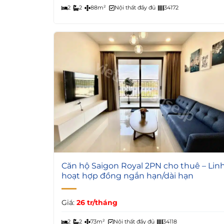
2
2
88m²
Nội thất đầy đủ
34172
8
Căn hộ Saigon Royal 2PN cho thuê – Lin
hoạt hợp đồng ngắn hạn/dài hạn
Giá:
26 tr/tháng
2
2
73m²
Nội thất đầy đủ
34118