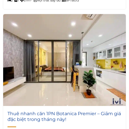
2
1
57m²
Nội thất đầy đủ
BPTB013
4
Thuê nhanh căn 1PN Botanica Premier – Giảm giá
đặc biệt trong tháng này!