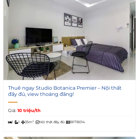
4
Thuê ngay Studio Botanica Premier – Nội thất
đầy đủ, view thoáng đãng!
Giá:
10 triệu/th
1
1
35m²
Nội thất đầy đủ
BPTB014