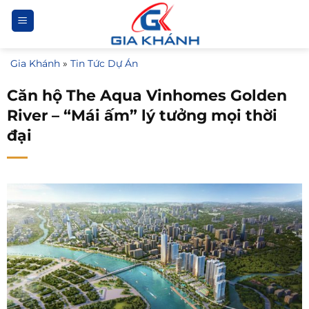
Bỏ
qua
nội
Gia Khánh
»
Tin Tức Dự Án
dung
Căn hộ The Aqua Vinhomes Golden
River – “Mái ấm” lý tưởng mọi thời
đại