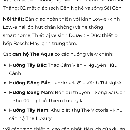
Thắng; 02 mặt giáp rạch Bến Nghé và sông Sài Gòn.
Nội thất:
Bàn giao hoàn thiện với kính Low-e (kính
Low-e hai lớp hút chân không) và hệ thống
smarthome; Thiết bị vệ sinh Duravit – Đức; thiết bị
bếp Bosch; Máy lạnh trung tâm.
Các
căn hộ The Aqua
có các hướng view chính:
Hướng Tây Bắc
: Thảo Cầm Viên – Nguyễn Hữu
Cảnh
Hướng Đông Bắc
: Landmark 81 – Kênh Thị Nghè
Hướng Đông Nam
: Bến du thuyền – Sông Sài Gòn
– Khu đô thị Thủ Thiêm tương lai
Hướng Tây Nam
: Khu biệt thự The Victoria – Khu
căn hộ The Luxury
Với các trang thiết bị cao cấp nhất, tiện ích của dự án