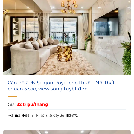
12
Căn hộ 2PN Saigon Royal cho thuê – Nội thất
chuẩn 5 sao, view sông tuyệt đẹp
Giá:
32 triệu/tháng
2
2
88m²
Nội thất đầy đủ
34172