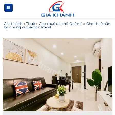
Bỏ
qua
nội
Gia Khánh
»
Thuê
»
Cho thuê căn hộ Quận 4
»
Cho thuê căn
dung
hộ chung cư Saigon Royal