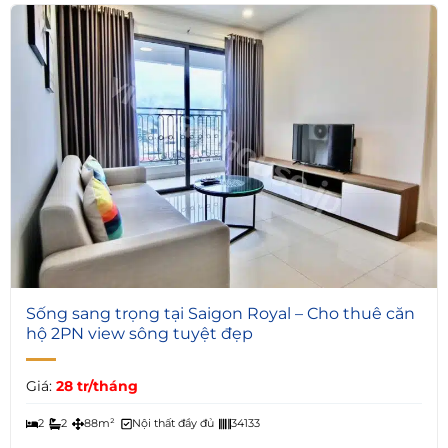
7
Sống sang trọng tại Saigon Royal – Cho thuê căn
hộ 2PN view sông tuyệt đẹp
Giá:
28 tr/tháng
2
2
88m²
Nội thất đầy đủ
34133