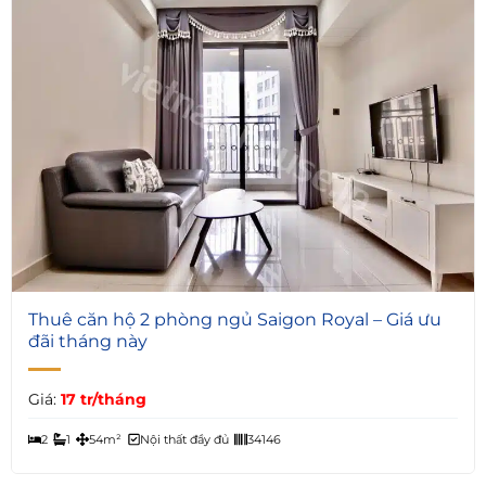
6
Thuê căn hộ 2 phòng ngủ Saigon Royal – Giá ưu
đãi tháng này
Giá:
17 tr/tháng
2
1
54m²
Nội thất đầy đủ
34146