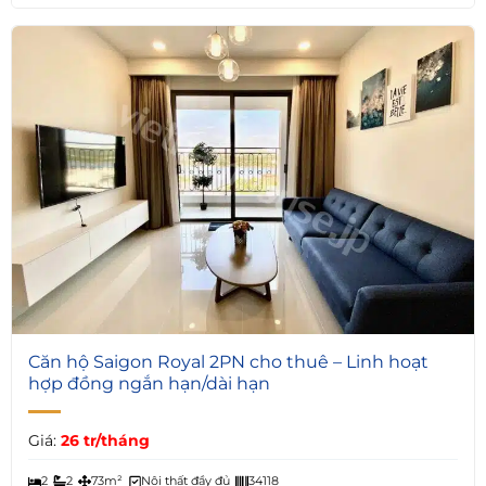
8
Căn hộ Saigon Royal 2PN cho thuê – Linh hoạt
hợp đồng ngắn hạn/dài hạn
Giá:
26 tr/tháng
2
2
73m²
Nội thất đầy đủ
34118