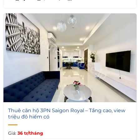
9
Thuê căn hộ 3PN Saigon Royal – Tầng cao, view
triệu đô hiếm có
Giá:
36 tr/tháng