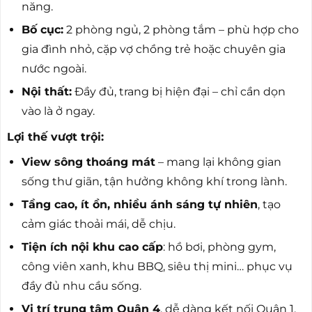
năng.
Bố cục:
2 phòng ngủ, 2 phòng tắm – phù hợp cho
gia đình nhỏ, cặp vợ chồng trẻ hoặc chuyên gia
nước ngoài.
Nội thất:
Đầy đủ, trang bị hiện đại – chỉ cần dọn
vào là ở ngay.
Lợi thế vượt trội:
View sông thoáng mát
– mang lại không gian
sống thư giãn, tận hưởng không khí trong lành.
Tầng cao, ít ồn, nhiều ánh sáng tự nhiên
, tạo
cảm giác thoải mái, dễ chịu.
Tiện ích nội khu cao cấp
: hồ bơi, phòng gym,
công viên xanh, khu BBQ, siêu thị mini… phục vụ
đầy đủ nhu cầu sống.
Vị trí trung tâm Quận 4
, dễ dàng kết nối Quận 1,