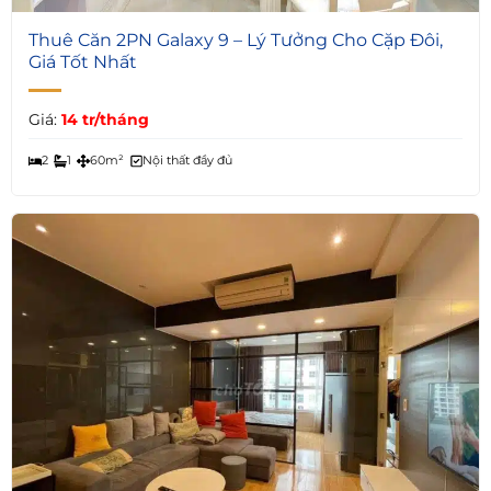
4
Thuê Căn 2PN Galaxy 9 – Lý Tưởng Cho Cặp Đôi,
Giá Tốt Nhất
Giá:
14 tr/tháng
2
1
60m²
Nội thất đầy đủ