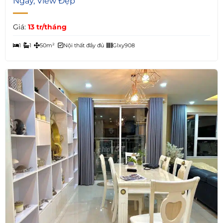
Ngay, View Đẹp
Giá:
13 tr/tháng
1
1
50m²
Nội thất đầy đủ
Glxy908