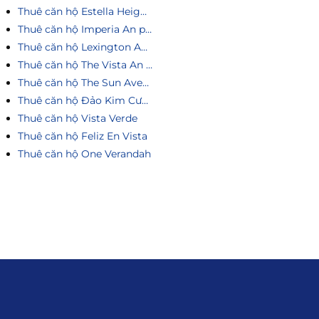
Thuê căn hộ Estella Heights
Thuê căn hộ Imperia An phú
Thuê căn hộ Lexington An Phú
Thuê căn hộ The Vista An Phú
Thuê căn hộ The Sun Avenue
Thuê căn hộ Đảo Kim Cương
Thuê căn hộ Vista Verde
Thuê căn hộ Feliz En Vista
Thuê căn hộ One Verandah
Liên hệ
0915.916.915
Hotline
:
Email
: giakhanhland.vn@gmail.com
Địa Chỉ
: 55 Trần Văn Khê, Phường Gia