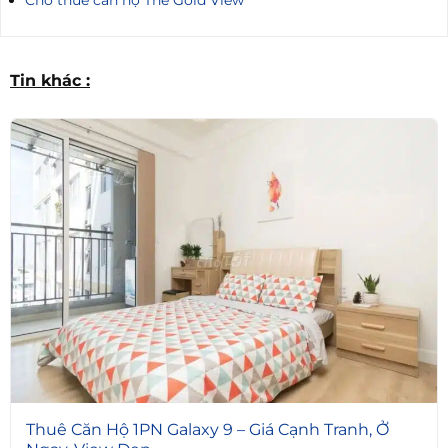
Tin khác :
5
Thuê Căn Hộ 1PN Galaxy 9 – Giá Cạnh Tranh, Ở