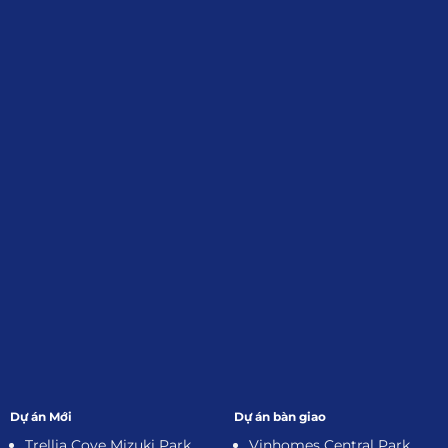
Định, Tp.HCM
Giới Thiệu
Đối tác:
GKG
Đăng Ký Nhận Thông Tin
Dự án Mới
Dự án bàn giao
Trellia Cove Mizuki Park
Vinhomes Central Park