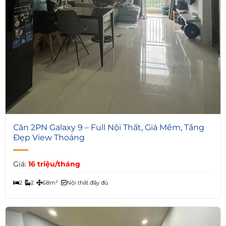
3
Căn 2PN Galaxy 9 – Full Nội Thất, Giá Mềm, Tầng
Đẹp View Thoáng
Giá:
16 triệu/tháng
2
2
68m²
Nội thất đầy đủ