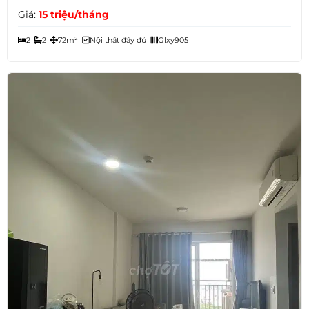
Giá:
15 triệu/tháng
2
2
72m²
Nội thất đầy đủ
Glxy905