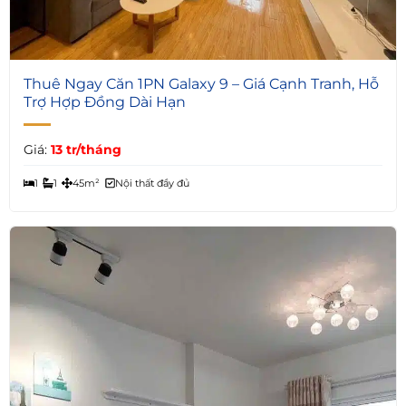
5
Thuê Ngay Căn 1PN Galaxy 9 – Giá Cạnh Tranh, Hỗ
Trợ Hợp Đồng Dài Hạn
Giá:
13 tr/tháng
1
1
45m²
Nội thất đầy đủ