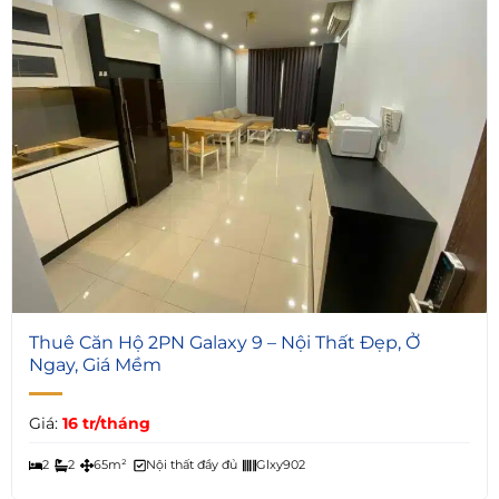
5
Thuê Căn Hộ 2PN Galaxy 9 – Nội Thất Đẹp, Ở
Ngay, Giá Mềm
Giá:
16 tr/tháng
2
2
65m²
Nội thất đầy đủ
Glxy902