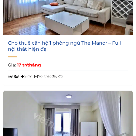
6
Cho thuê căn hộ 1 phòng ngủ The Manor – Full
nội thất hiện đại
Giá:
17 tr/tháng
1
1
51m²
Nội thất đầy đủ