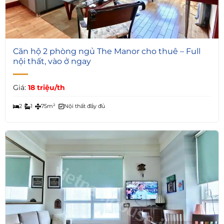
4
Căn hộ 2 phòng ngủ The Manor cho thuê – Full
nội thất, vào ở ngay
Giá:
18 triệu/th
2
1
75m²
Nội thất đầy đủ