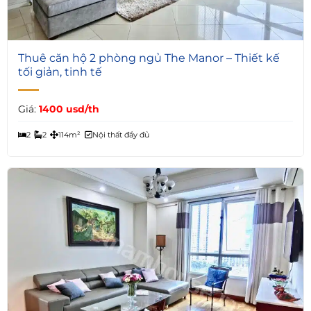
7
Thuê căn hộ 2 phòng ngủ The Manor – Thiết kế
tối giản, tinh tế
Giá:
1400 usd/th
2
2
114m²
Nội thất đầy đủ