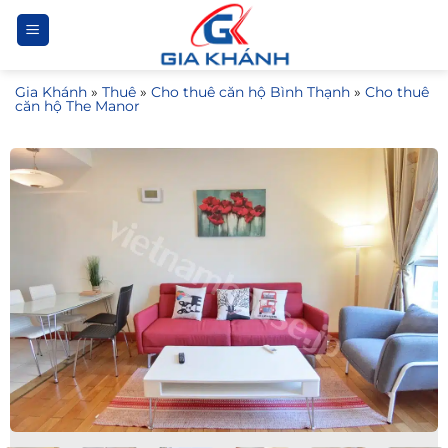
Bỏ
qua
nội
Gia Khánh
»
Thuê
»
Cho thuê căn hộ Bình Thạnh
»
Cho thuê
dung
căn hộ The Manor