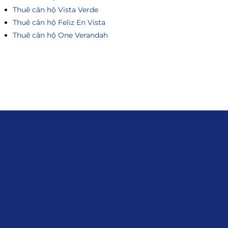
Thuê căn hộ Vista Verde
Thuê căn hộ Feliz En Vista
Thuê căn hộ One Verandah
Liên hệ
0915.916.915
Hotline
:
Email
: giakhanhland.vn@gmail.com
Địa Chỉ
: 55 Trần Văn Khê, Phường Gia
Định, Tp.HCM
Giới Thiệu
Đối tác:
GKG
Đăng Ký Nhận Thông Tin