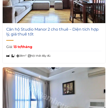
4
Căn hộ Studio Manor 2 cho thuê – Diện tích hợp
lý, giá thuê tốt
Giá:
13 tr/tháng
1
1
38m²
Nội thất đầy đủ