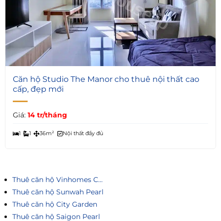
5
Căn hộ Studio The Manor cho thuê nội thất cao
cấp, đẹp mới
Giá:
14 tr/tháng
1
1
36m²
Nội thất đầy đủ
Thuê căn hộ Vinhomes Central Park
Thuê căn hộ Sunwah Pearl
Thuê căn hộ City Garden
Thuê căn hộ Saigon Pearl