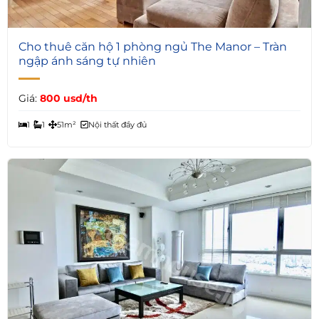
4
Cho thuê căn hộ 1 phòng ngủ The Manor – Tràn
ngập ánh sáng tự nhiên
Giá:
800 usd/th
1
1
51m²
Nội thất đầy đủ