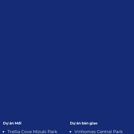
Định, Tp.HCM
Giới Thiệu
Đối tác:
GKG
Đăng Ký Nhận Thông Tin
Dự án Mới
Dự án bàn giao
Trellia Cove Mizuki Park
Vinhomes Central Park