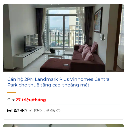
3
Căn hộ 2PN Landmark Plus Vinhomes Central
Park cho thuê tầng cao, thoáng mát
Giá:
27 triệu/tháng
2
2
79m²
Nội thất đầy đủ