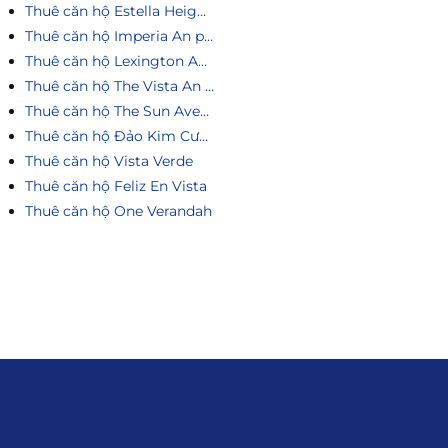
Thuê căn hộ Estella Heights
Thuê căn hộ Imperia An phú
Thuê căn hộ Lexington An Phú
Thuê căn hộ The Vista An Phú
Thuê căn hộ The Sun Avenue
Thuê căn hộ Đảo Kim Cương
Thuê căn hộ Vista Verde
Thuê căn hộ Feliz En Vista
Thuê căn hộ One Verandah
Liên hệ
0915.916.915
Hotline
:
Email
: giakhanhland.vn@gmail.com
Địa Chỉ
: 55 Trần Văn Khê, Phường Gia