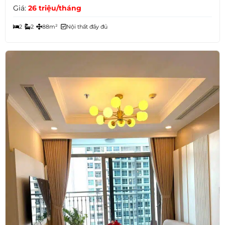
Giá:
26 triệu/tháng
2
2
88m²
Nội thất đầy đủ