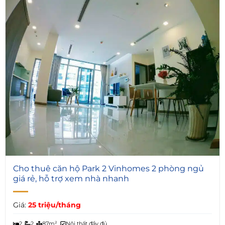
6
Cho thuê căn hộ Park 2 Vinhomes 2 phòng ngủ
giá rẻ, hỗ trợ xem nhà nhanh
Giá:
25 triệu/tháng
2
2
87m²
Nội thất đầy đủ