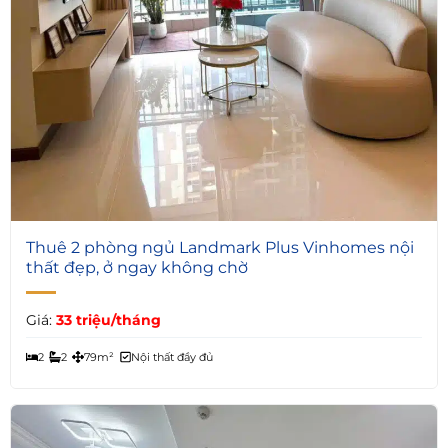
5
Thuê 2 phòng ngủ Landmark Plus Vinhomes nội
thất đẹp, ở ngay không chờ
Giá:
33 triệu/tháng
2
2
79m²
Nội thất đầy đủ