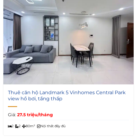
5
Thuê căn hộ Landmark 5 Vinhomes Central Park
view hồ bơi, tầng thấp
Giá:
27.5 triệu/tháng
2
2
80m²
Nội thất đầy đủ