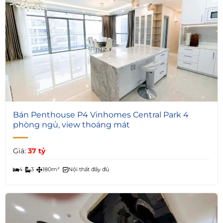
6
Bán Penthouse P4 Vinhomes Central Park 4
phòng ngủ, view thoáng mát
Giá:
37 tỷ
4
3
180m²
Nội thất đầy đủ