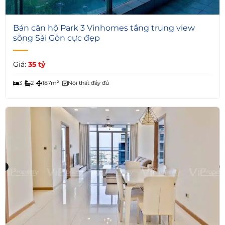
3
Bán căn hộ Park 3 Vinhomes tầng trung view
sông Sài Gòn cực đẹp
Giá:
35 tỷ
3
2
187m²
Nội thất đầy đủ