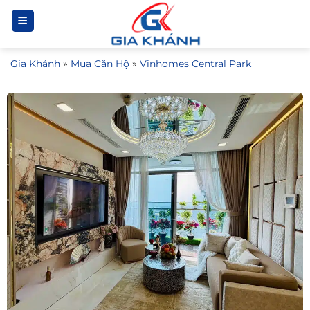
Bỏ
qua
nội
Gia Khánh
»
Mua Căn Hộ
»
Vinhomes Central Park
dung