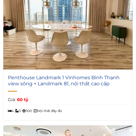
2
Penthouse Landmark 1 Vinhomes Bình Thạnh
view sông + Landmark 81, nội thất cao cấp
Giá:
60 tỷ
4
3
300
Nội thất đầy đủ