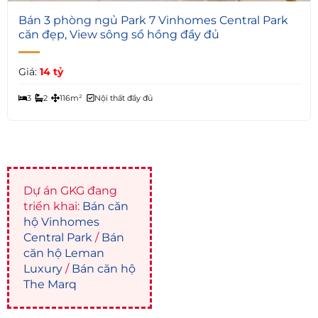
5
Bán 3 phòng ngủ Park 7 Vinhomes Central Park
căn đẹp, View sông sổ hồng đầy đủ
Giá:
14 tỷ
3
2
116m²
Nội thất đầy đủ
Dự án GKG đang
triển khai:
Bán căn
hộ Vinhomes
Central Park
/
Bán
căn hộ Leman
Luxury
/
Bán căn hộ
The Marq