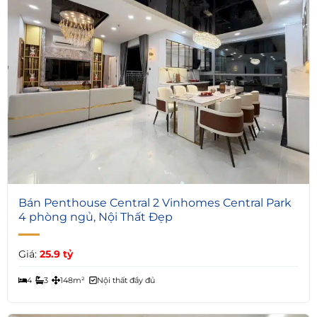
8
Bán Penthouse Central 2 Vinhomes Central Park
4 phòng ngủ, Nội Thất Đẹp
Giá:
25.9 tỷ
4
3
148m²
Nội thất đầy đủ