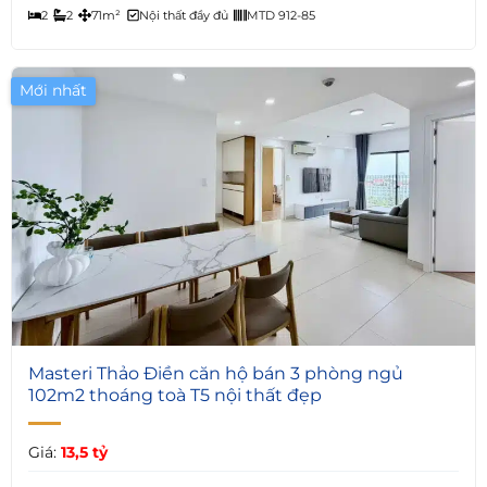
2
2
71m²
Nội thất đầy đủ
MTD 912-85
Mới nhất
7
Masteri Thảo Điền căn hộ bán 3 phòng ngủ
102m2 thoáng toà T5 nội thất đẹp
Giá:
13,5 tỷ