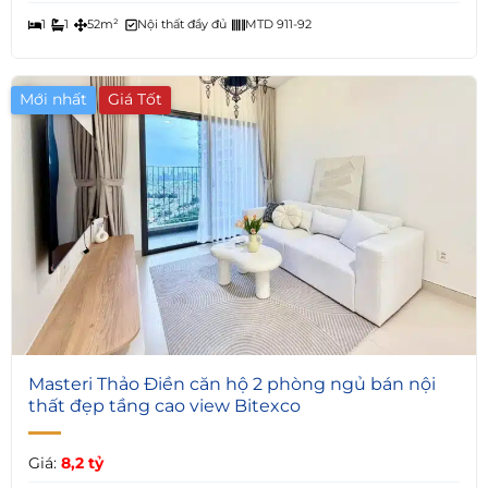
1
1
52m²
Nội thất đầy đủ
MTD 911-92
Mới nhất
Giá Tốt
4
Masteri Thảo Điền căn hộ 2 phòng ngủ bán nội
thất đẹp tầng cao view Bitexco
Giá:
8,2 tỷ