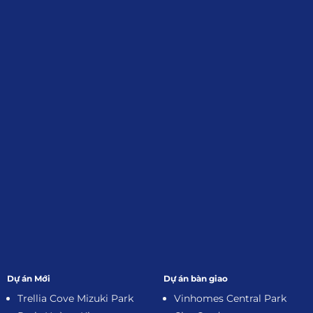
Giới Thiệu
Đối tác:
GKG
Đăng Ký Nhận Thông Tin
Dự án Mới
Dự án bàn giao
Trellia Cove Mizuki Park
Vinhomes Central Park