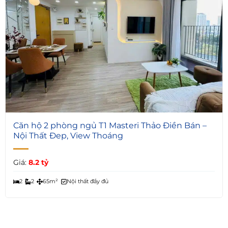
6
Căn hộ 2 phòng ngủ T1 Masteri Thảo Điền Bán –
Nội Thất Đep, View Thoáng
Giá:
8.2 tỷ
2
2
65m²
Nội thất đầy đủ