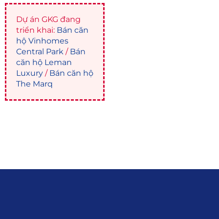
Dự án GKG đang
triển khai:
Bán căn
hộ Vinhomes
Central Park
/
Bán
căn hộ Leman
Luxury
/
Bán căn hộ
The Marq
Liên hệ
0915.916.915
Hotline
:
Email
: giakhanhland.vn@gmail.com
Địa Chỉ
: 55 Trần Văn Khê, Phường Gia
Định, Tp.HCM