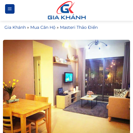
Bỏ
qua
nội
Gia Khánh
»
Mua Căn Hộ
»
Masteri Thảo Điền
dung