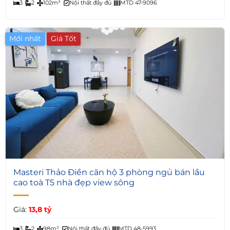
3
2
102m²
Nội thất đầy đủ
MTD 47-9096
Mới nhất
Giá Tốt
6
Masteri Thảo Điền căn hộ 3 phòng ngủ bán lầu
cao toà T5 nhà đẹp view sông
Giá:
13,8 tỷ
3
2
98m²
Nội thất đầy đủ
MTD 48-5993