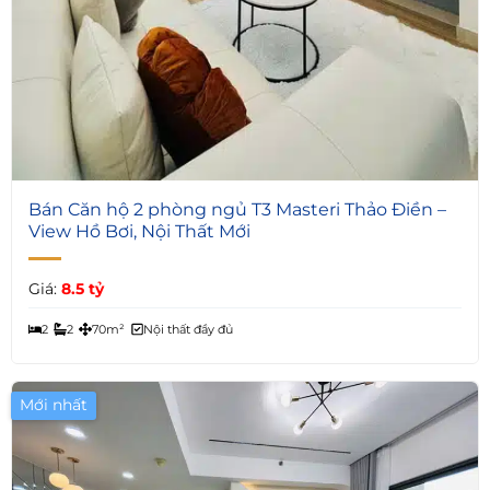
5
Bán Căn hộ 2 phòng ngủ T3 Masteri Thảo Điền –
View Hồ Bơi, Nội Thất Mới
Giá:
8.5 tỷ
2
2
70m²
Nội thất đầy đủ
Mới nhất