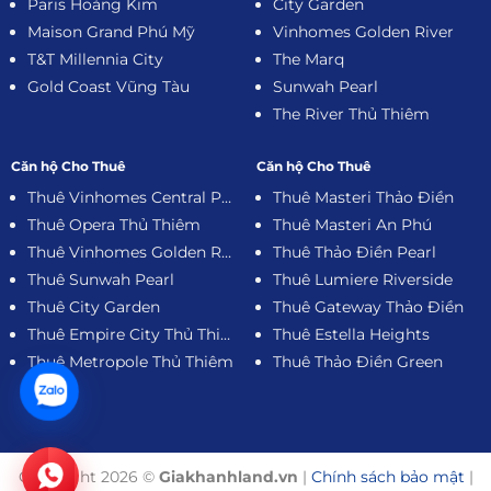
Paris Hoàng Kim
City Garden
Maison Grand Phú Mỹ
Vinhomes Golden River
T&T Millennia City
The Marq
Gold Coast Vũng Tàu
Sunwah Pearl
The River Thủ Thiêm
Căn hộ Cho Thuê
Căn hộ Cho Thuê
Thuê Vinhomes Central Park
Thuê Masteri Thảo Điền
Thuê Opera Thủ Thiêm
Thuê Masteri An Phú
Thuê Vinhomes Golden River
Thuê Thảo Điền Pearl
Thuê Sunwah Pearl
Thuê Lumiere Riverside
Thuê City Garden
Thuê Gateway Thảo Điền
Thuê Empire City Thủ Thiêm
Thuê Estella Heights
Thuê Metropole Thủ Thiêm
Thuê Thảo Điền Green
Copyright 2026 ©
Giakhanhland.vn
|
Chính sách bảo mật
|