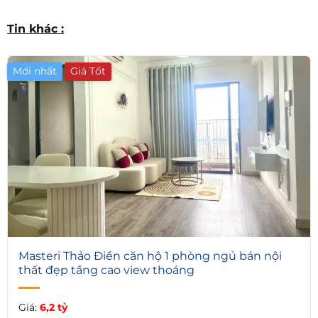
Tin khác :
Mới nhất
Giá Tốt
3
Masteri Thảo Điền căn hộ 1 phòng ngủ bán nội
thất đẹp tầng cao view thoáng
Giá:
6,2 tỷ